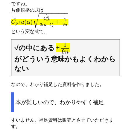
ですね。
片側規格の式は
−
−
−
−
−
−
−
−
−
^
√
2
^
C
1
(
)
+
p
k
±
C
u
α
p
9
2
(
−
1
)
n
n
という変な式で、
1
√の中にある
+
9
n
がどういう意味かもよくわから
ない
なので、わかり補足した資料を作りました。
本が難しいので、わかりやすく補足
すいません、補足資料は販売とさせていただきま
す。