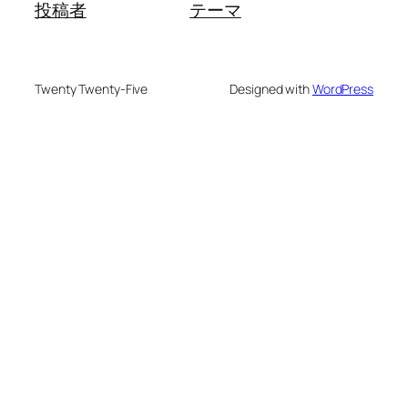
投稿者
テーマ
Twenty Twenty-Five
Designed with
WordPress