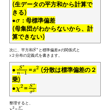
(生データの平方和から計算で
きる)
●
：母標準偏差
σ
(母集団がわからないから、計
算できない)
∗
次に、平方和
と標準偏差
の関係式と
S
s
χ２分布の定義式を書きます。
∗
2
S
●
=
(分散は標準偏差の２
s
−
1
n
乗)
∗
2
S
●
=
χ
2
σ
整理すると、
∗
2
S
=
χ