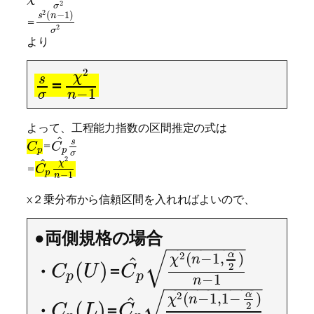
2
σ
2
(
−
1
)
s
n
=
2
σ
より
2
χ
s
=
−
1
σ
n
よって、工程能力指数の区間推定の式は
^
s
=
C
C
p
p
σ
2
^
χ
=
C
p
−
1
n
χ２乗分布から信頼区間を入れればよいので、
●両側規格の場合
−
−
−
−
−
−
−
√
α
2
(
−
1
,
)
^
χ
n
(
)
・
=
2
C
U
C
p
p
−
1
n
−
−
−
−
−
−
−
−
−
√
α
2
(
−
1
,
1
−
)
^
χ
n
(
)
・
=
2
C
L
C