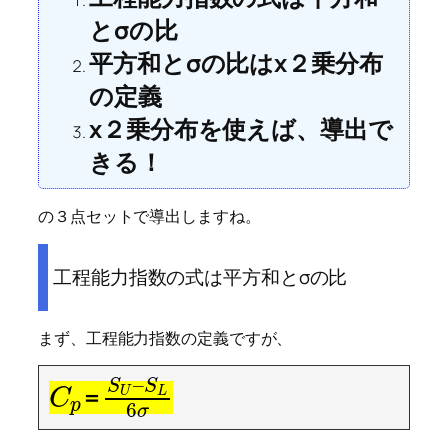
とσの比
平方和とσの比はχ２乗分布
の定義
χ２乗分布を使えば、導出で
きる！
の３点セットで導出しますね。
工程能力指数の式は平方和とσの比
まず、工程能力指数の定義ですが、
–
S
S
=
U
L
C
p
6
σ