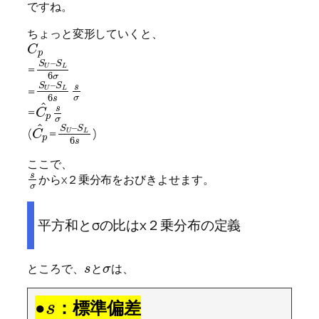
ですね。
ちょっと変形していくと、
C
p
–
S
S
=
U
L
6
σ
–
S
S
s
=
U
L
6
σ
s
^
s
=
C
p
σ
^
–
S
S
(
=
)
U
L
C
p
6
s
ここで、
s
からχ２乗分布をおびきよせます。
σ
平方和とσの比はχ２乗分布の定義
ところで、
と
は、
s
σ
●
：標準偏差
s