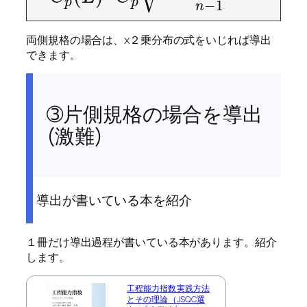
p
p
−
1
n
両側規格の場合は、χ２乗分布の式をいじれば導出
できます。
➂片側規格の場合を導出
(激難)
導出が書いている本を紹介
１冊だけ導出過程が書いている本があります。紹介
します。
工程能力指数 実践方法
とその理論 （JSQC選