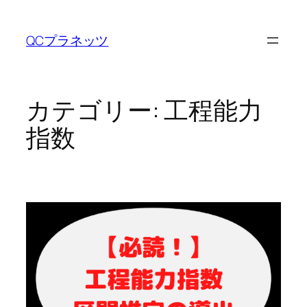
内
容
QCプラネッツ
を
ス
キ
ッ
カテゴリー:
工程能力
プ
指数