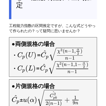
定
工程能力指数の区間推定ですが、こんな式どうやっ
て作られたの？って疑問に思いませんか？
●両側規格の場合
−
−
−
−
−
−
−
√
α
2
(
−
1
,
)
^
χ
n
(
)
・
=
2
C
U
C
p
p
−
1
n
−
−
−
−
−
−
−
−
−
√
α
2
(
−
1
,
1
−
)
^
χ
n
(
)
・
=
2
C
L
C
p
p
−
1
n
●片側規格の場合
−
−
−
−
−
−
−
−
−
√
^
2
^
C
1
(
)
+
±
p
k
C
u
α
p
9
2
(
−
1
)
n
n