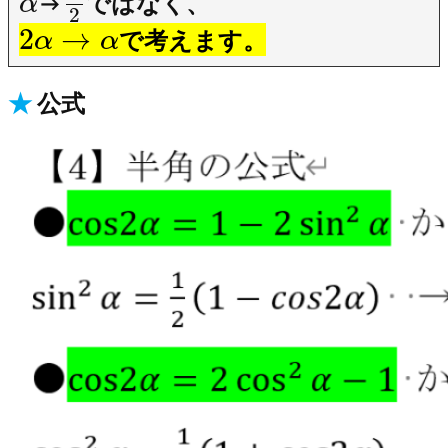
→
ではなく、
α
2
2
→
で考えます。
α
α
★
公式