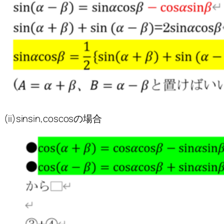
(ii)sinsin,coscosの場合