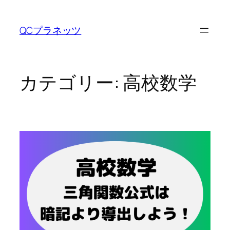
内
容
QCプラネッツ
を
ス
キ
ッ
カテゴリー:
高校数学
プ