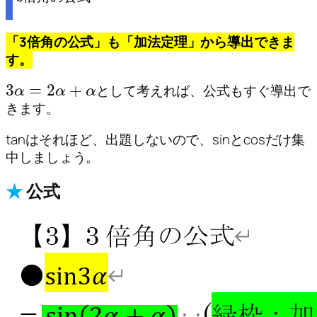
「3倍角の公式」も「加法定理」から導出できま
す。
3
=
2
+
として考えれば、公式もすぐ導出で
α
α
α
きます。
tanはそれほど、出題しないので、sinとcosだけ集
中しましょう。
★
公式