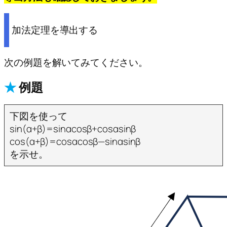
加法定理を導出する
次の例題を解いてみてください。
★
例題
下図を使って
sin(α+β)=sinαcosβ+cosαsinβ
cos(α+β)=cosαcosβ—sinαsinβ
を示せ。