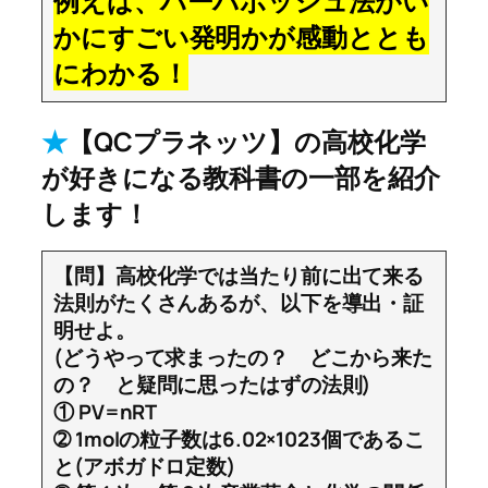
例えば、ハーバボッシュ法がい
かにすごい発明かが感動ととも
にわかる！
★
【QCプラネッツ】の高校化学
が好きになる教科書の一部を紹介
します！
【問】高校化学では当たり前に出て来る
法則がたくさんあるが、以下を導出・証
明せよ。
(どうやって求まったの？ どこから来た
の？ と疑問に思ったはずの法則)
① PV=nRT
➁ 1molの粒子数は6.02×1023個であるこ
と(アボガドロ定数)