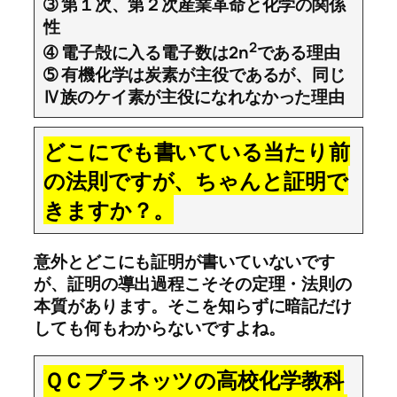
➂ 第１次、第２次産業革命と化学の関係
性
2
➃ 電子殻に入る電子数は2n
である理由
➄ 有機化学は炭素が主役であるが、同じ
Ⅳ族のケイ素が主役になれなかった理由
どこにでも書いている当たり前
の法則ですが、ちゃんと証明で
きますか？。
意外とどこにも証明が書いていないです
が、証明の導出過程こそその定理・法則の
本質があります。そこを知らずに暗記だけ
しても何もわからないですよね。
ＱＣプラネッツの高校化学教科