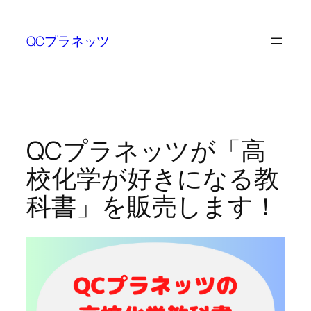
内
容
QCプラネッツ
を
ス
キ
ッ
プ
QCプラネッツが「高
校化学が好きになる教
科書」を販売します！