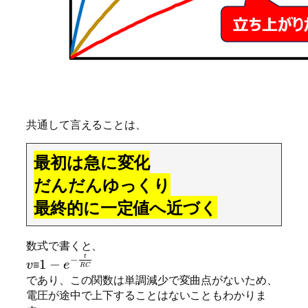
共通して言えることは、
最初は急に変化
だんだんゆっくり
最終的に一定値へ近づく
数式で書くと、
t
−
1
−
≡
v
e
R
C
であり、この関数は単調減少で変曲点がないため、
電圧が途中で上下することはないこともわかりま