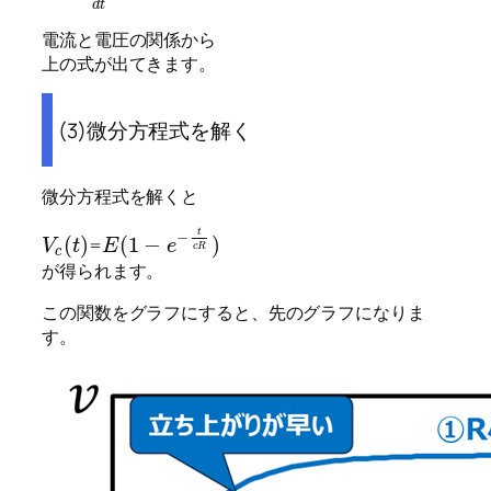
d
t
電流と電圧の関係から
上の式が出てきます。
(3)微分方程式を解く
微分方程式を解くと
t
−
(
)
(
1
−
)
=
V
t
E
e
c
R
c
が得られます。
この関数をグラフにすると、先のグラフになりま
す。