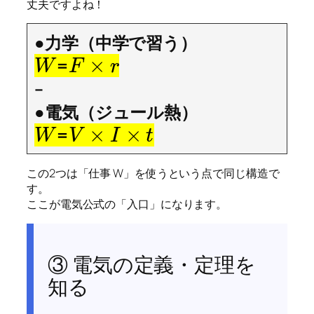
丈夫ですよね！
●力学（中学で習う）
×
=
W
F
r
–
●電気（ジュール熱）
×
×
=
W
V
I
t
この2つは「仕事 W」を使うという点で同じ構造で
す。
ここが電気公式の「入口」になります。
③ 電気の定義・定理を
知る