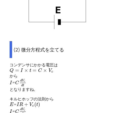
(2) 微分方程式を立てる
コンデンサにかかる電圧は
=
×
=
×
Q
I
t
C
V
c
から
d
V
=
c
I
C
d
t
となりますね。
キルヒホッフの法則から
+
(
)
=
E
I
R
V
t
c
d
V
=
c
I
C