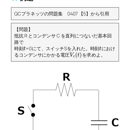
QCプラネッツの問題集 0407 【5】から引用
【問題】
抵抗 R とコンデンサ C を直列につないだ基本回
路で
時刻
=0にて、スイッチSを入れた。時刻
におけ
t
t
(
)
るコンデンサにかかる電圧
を求めよ。
V
t
c