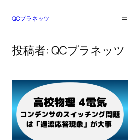
内
容
QCプラネッツ
を
ス
キ
ッ
投稿者:
QCプラネッツ
プ