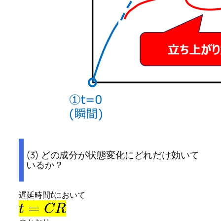
(3) どの成分が状態変化にどれだけ効いて
いるか？
遅延時間
において
t
=
t
C
R