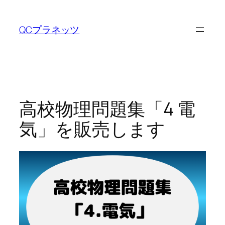
内
容
QCプラネッツ
を
ス
キ
ッ
プ
高校物理問題集「4 電
気」を販売します