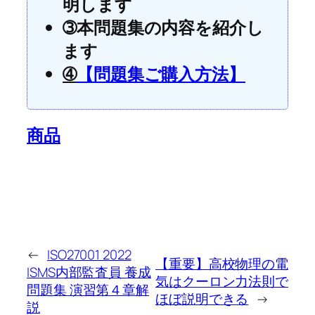
明します
➂本問題集の内容を紹介し
ます
➃
【問題集ご購入方法】
商品
←
ISO27001 2022
【重要】高校物理の電
ISMS内部監査員 養成
気はクーロン力法則で
問題集 演習第４章解
ほぼ説明できる
→
説