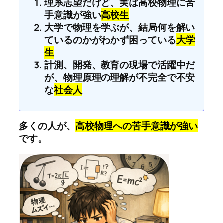
理系志望だけど、実は高校物理に苦
手意識が強い
高校生
大学で物理を学ぶが、結局何を解い
ているのかがわかず困っている
大学
生
計測、開発、教育の現場で活躍中だ
が、物理原理の理解が不完全で不安
な
社会人
多くの人が、
高校物理への苦手意識が強い
です。