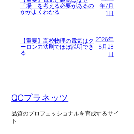
年7月
「場」を考える必要があるの
かがよくわかる
1日
2026年
【重要】高校物理の電気はク
6月28
ーロン力法則でほぼ説明でき
る
日
QCプラネッツ
品質のプロフェッショナルを育成するサイ
ト