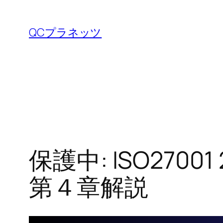
内
容
QCプラネッツ
を
ス
キ
ッ
プ
保護中: ISO270
第４章解説