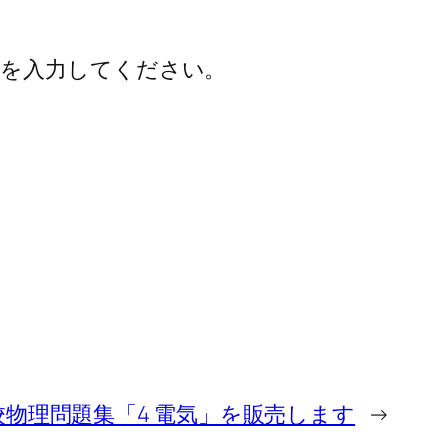
を入力してください。
校物理問題集「4 電気」を販売します
→