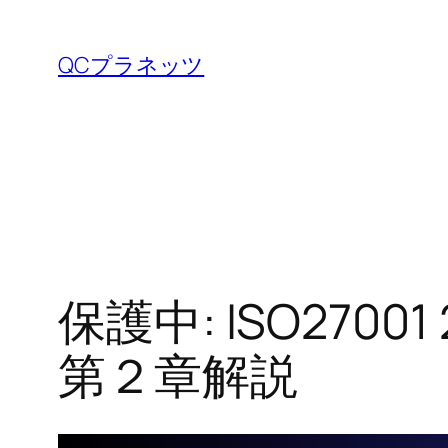
内
容
QCプラネッツ
を
ス
キ
ッ
プ
保護中: ISO270
第２章解説