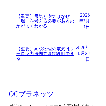
2026
【重要】電気と磁気はなぜ
年7月
「場」を考える必要があるの
かがよくわかる
1日
2026年
【重要】高校物理の電気はク
6月28
ーロン力法則でほぼ説明でき
る
日
QCプラネッツ