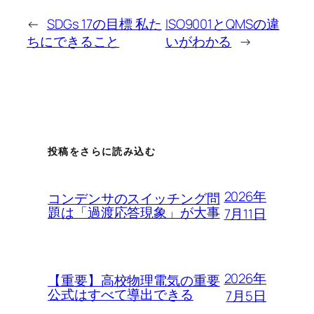
←
SDGs 17の目標 私た
ISO9001とQMSの違
ちにできること
いがわかる
→
投稿をさらに読み込む
2026年
コンデンサのスイッチング問
題は「過渡応答現象」が大事
7月11日
2026年
【重要】高校物理電気の重要
公式はすべて導出できる
7月5日