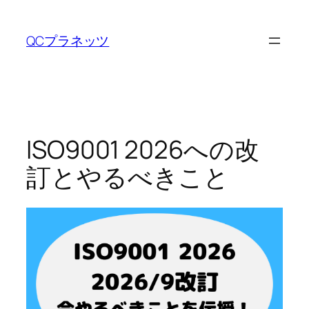
内
容
QCプラネッツ
を
ス
キ
ッ
プ
ISO9001 2026への改
訂とやるべきこと