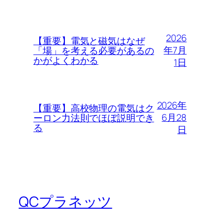
2026
【重要】電気と磁気はなぜ
年7月
「場」を考える必要があるの
かがよくわかる
1日
2026年
【重要】高校物理の電気はク
6月28
ーロン力法則でほぼ説明でき
る
日
QCプラネッツ