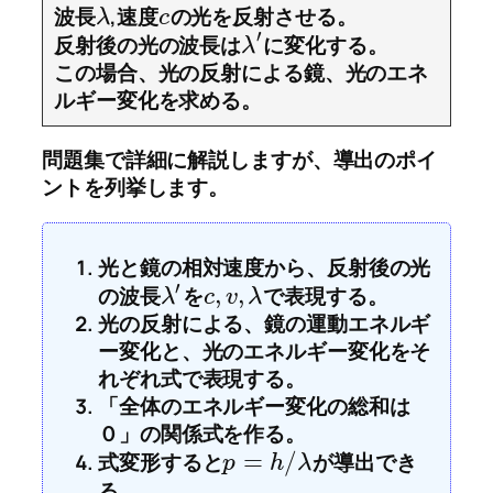
波長
,速度
の光を反射させる。
λ
c
′
反射後の光の波長は
に変化する。
λ
この場合、光の反射による鏡、光のエネ
ルギー変化を求める。
問題集で詳細に解説しますが、導出のポイ
ントを列挙します。
光と鏡の相対速度から、反射後の光
′
,
,
の波長
を
で表現する。
λ
c
v
λ
光の反射による、鏡の運動エネルギ
ー変化と、光のエネルギー変化をそ
れぞれ式で表現する。
「全体のエネルギー変化の総和は
０」の関係式を作る。
=
/
式変形すると
が導出でき
p
h
λ
る。