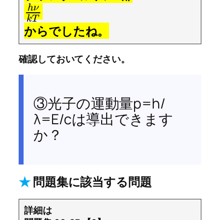
h
ν
k
T
からでしたね。
確認しておいてください。
③光子の運動量p=h/
λ=E/cは導出できます
か？
★
問題集に該当する問題
詳細は