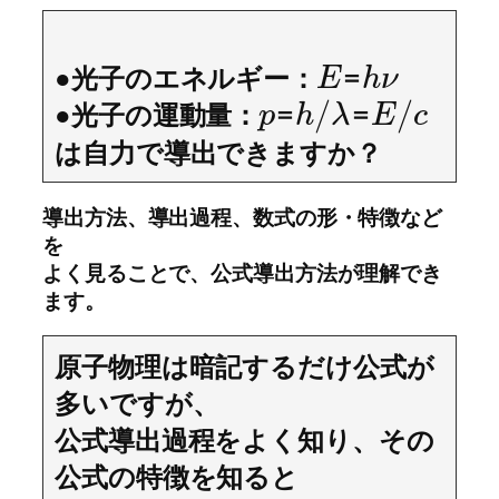
●光子のエネルギー：
=
E
h
ν
/
/
●光子の運動量：
=
=
p
h
λ
E
c
は自力で導出できますか？
導出方法、導出過程、数式の形・特徴など
を
よく見ることで、公式導出方法が理解でき
ます。
原子物理は暗記するだけ公式が
多いですが、
公式導出過程をよく知り、その
公式の特徴を知ると