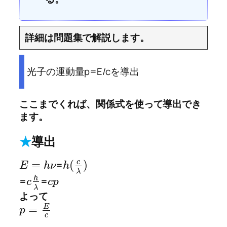
詳細は問題集で解説します。
光子の運動量p=E/cを導出
ここまでくれば、関係式を使って導出でき
ます。
★
導出
c
=
(
)
=
E
h
ν
h
λ
h
=
=
c
c
p
λ
よって
E
=
p
c