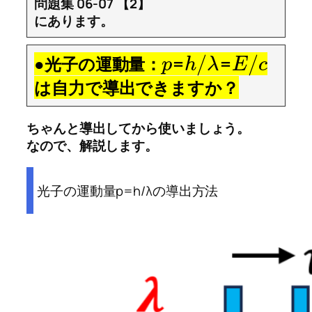
問題集 06-07 【2】
にあります。
/
/
●光子の運動量：
=
=
p
h
λ
E
c
は自力で導出できますか？
ちゃんと導出してから使いましょう。
なので、解説します。
光子の運動量p=h/λの導出方法