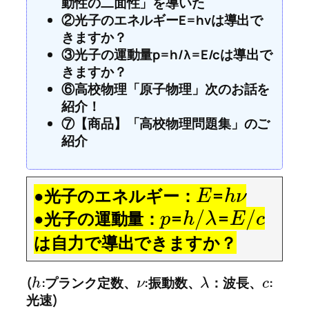
動性の二面性」を導いた
②光子のエネルギーE=hνは導出で
きますか？
③光子の運動量p=h/λ=E/cは導出で
きますか？
⑥高校物理「原子物理」次のお話を
紹介！
⑦【商品】「高校物理問題集」のご
紹介
●光子のエネルギー：
=
E
h
ν
/
/
●光子の運動量：
=
=
p
h
λ
E
c
は自力で導出できますか？
(
:プランク定数、
:振動数、
：波長、
:
h
ν
λ
c
光速)