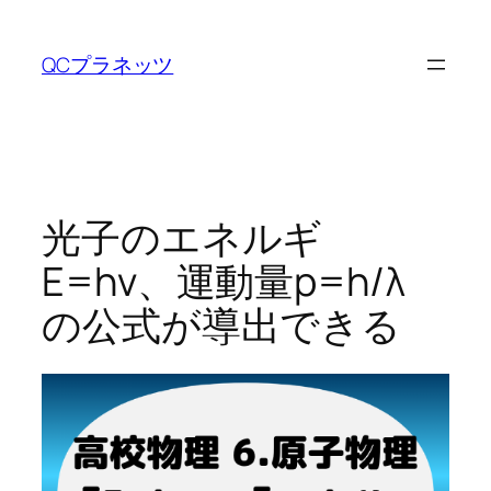
内
容
QCプラネッツ
を
ス
キ
ッ
プ
光子のエネルギ
E=hν、運動量p=h/λ
の公式が導出できる