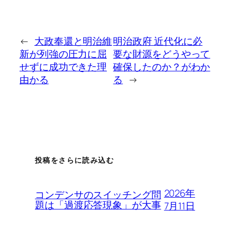
←
大政奉還と明治維
明治政府 近代化に必
新が列強の圧力に屈
要な財源をどうやって
せずに成功できた理
確保したのか？がわか
由かる
る
→
投稿をさらに読み込む
2026年
コンデンサのスイッチング問
題は「過渡応答現象」が大事
7月11日