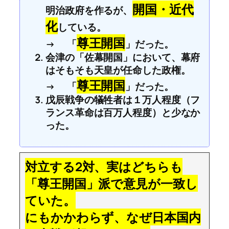
開国・近代
明治政府を作るが、
化
している。
尊王開国
→ 「
」だった。
会津の「佐幕開国」において、幕府
はそもそも天皇が任命した政権。
尊王開国
→ 「
」だった。
戊辰戦争の犠牲者は１万人程度（フ
ランス革命は百万人程度）と少なか
った。
対立する2対、実はどちらも
「尊王開国」派で意見が一致し
ていた。
にもかかわらず、なぜ日本国内