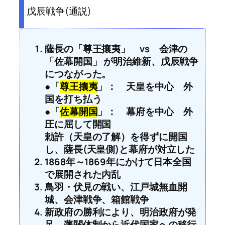
戊辰戦争(通説)
薩長の「尊王攘夷」 vs 会津の
「佐幕開国」 が明治維新、戊辰戦争
につながった。
●「
尊王攘夷
」： 天皇を中心 外
国を打ち払う
●「
佐幕開国
」： 幕府を中心 外
圧に屈して開国
勅許（天皇の了解）を得ずに開国
し、薩長(天皇側)と幕府が対立した
1868年～1869年にかけて日本全国
で展開された内乱
鳥羽・伏見の戦い、江戸城無血開
城、会津戦争、箱館戦争
新政府の勝利により、明治政府が発
足、藩閥体制から近代国家への移行