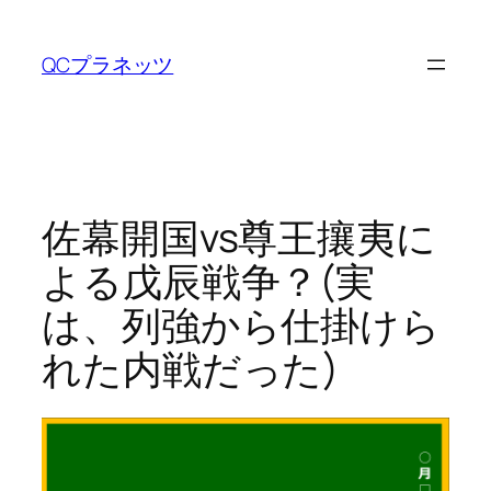
内
容
QCプラネッツ
を
ス
キ
ッ
プ
佐幕開国vs尊王攘夷に
よる戊辰戦争？(実
は、列強から仕掛けら
れた内戦だった)