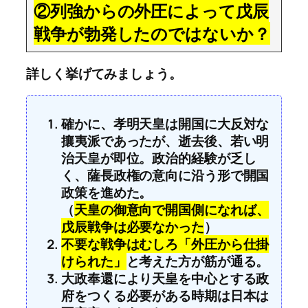
②列強からの外圧によって戊辰
戦争が勃発したのではないか？
詳しく挙げてみましょう。
確かに、孝明天皇は開国に大反対な
攘夷派であったが、逝去後、若い明
治天皇が即位。政治的経験が乏し
く、薩長政権の意向に沿う形で開国
政策を進めた。
（
天皇の御意向で開国側になれば、
戊辰戦争は必要なかった
）
不要な戦争はむしろ「外圧から仕掛
けられた」
と考えた方が筋が通る。
大政奉還により天皇を中心とする政
府をつくる必要がある時期は日本は