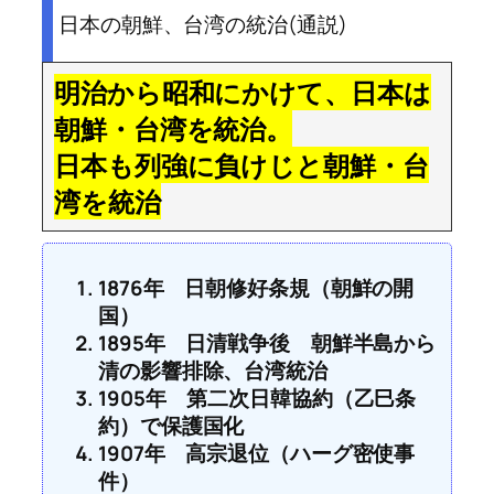
日本の朝鮮、台湾の統治(通説)
明治から昭和にかけて、日本は
朝鮮・台湾を統治。
日本も列強に負けじと朝鮮・台
湾を統治
1876年 日朝修好条規（朝鮮の開
国）
1895年 日清戦争後 朝鮮半島から
清の影響排除、台湾統治
1905年 第二次日韓協約（乙巳条
約）で保護国化
1907年 高宗退位（ハーグ密使事
件）