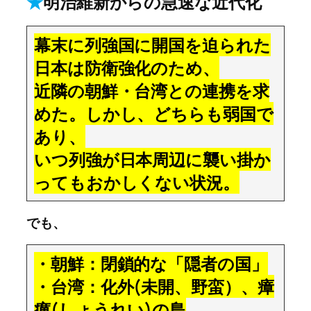
★
明治維新からの急速な近代化
幕末に列強国に開国を迫られた
日本は防衛強化のため、
近隣の朝鮮・台湾との連携を求
めた。しかし、どちらも弱国で
あり、
いつ列強が日本周辺に襲い掛か
ってもおかしくない状況。
でも、
・朝鮮：閉鎖的な「隠者の国」
・台湾：化外(未開、野蛮）、瘴
癘(しょうれい)の島