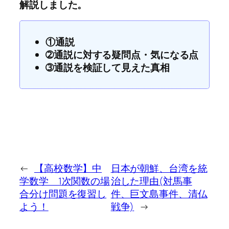
解説しました。
①通説
➁通説に対する疑問点・気になる点
➂通説を検証して見えた真相
←
【高校数学】中
日本が朝鮮、台湾を統
学数学 1次関数の場
治した理由(対馬事
合分け問題を復習し
件、巨文島事件、清仏
よう！
戦争)
→