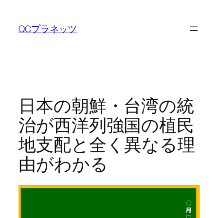
内
容
QCプラネッツ
を
ス
キ
ッ
プ
日本の朝鮮・台湾の統
治が西洋列強国の植民
地支配と全く異なる理
由がわかる