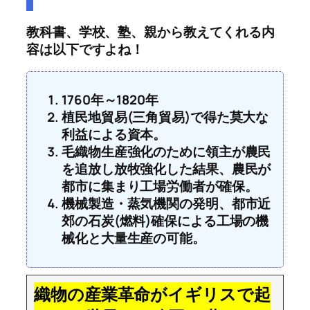
教科書、学校、塾、親から教えてくれる内
容は以下ですよね！
1760年～1820年
植民地貿易(三角貿易)で得た莫大な
利益による資本。
毛織物生産強化のために領主が農民
を追放し放牧強化した結果、農民が
都市に集まり工場労働者が確保。
機械製造・蒸気機関の発明、都市近
郊の石炭(燃料)確保による工場の機
械化と大量生産の可能。
織物の産業革命がイギリスで起