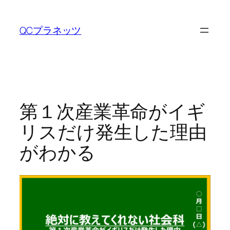
内
容
QCプラネッツ
を
ス
キ
ッ
プ
第１次産業革命がイギ
リスだけ発生した理由
がわかる