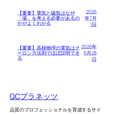
2026
【重要】電気と磁気はなぜ
年7月
「場」を考える必要があるの
かがよくわかる
1日
2026年
【重要】高校物理の電気はク
6月28
ーロン力法則でほぼ説明でき
る
日
QCプラネッツ
品質のプロフェッショナルを育成するサイ