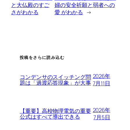
と大仏殿のすご
婦の安全祈願と弱者への
さがわかる
愛 がわかる
→
投稿をさらに読み込む
2026年
コンデンサのスイッチング問
題は「過渡応答現象」が大事
7月11日
2026年
【重要】高校物理電気の重要
公式はすべて導出できる
7月5日