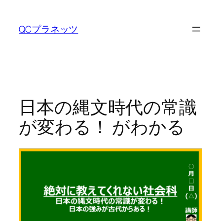
内
容
QCプラネッツ
を
ス
キ
ッ
プ
日本の縄文時代の常識
が変わる！ がわかる