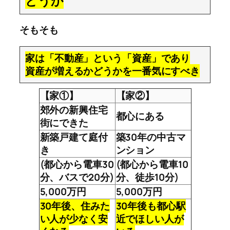
どうか
そもそも
家は「不動産」という「資産」であり
資産が増えるかどうかを一番気にすべき
【家①】
【家②】
郊外の新興住宅
都心にある
街にできた
新築戸建て庭付
築30年の中古マ
き
ンション
(都心から電車30
(都心から電車10
分、バスで20分)
分、徒歩10分)
5,000万円
5,000万円
30年後、住みた
30年後も都心駅
い人が少なく安
近でほしい人が