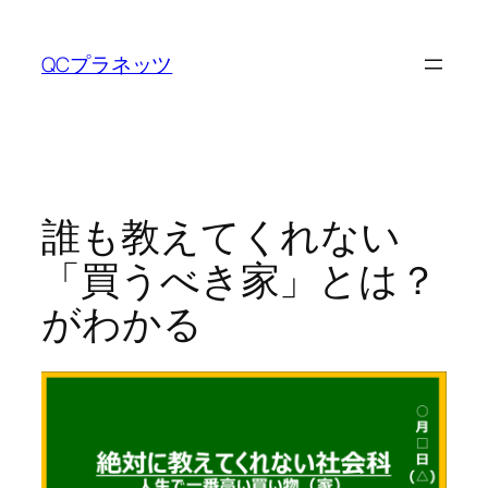
内
容
QCプラネッツ
を
ス
キ
ッ
プ
誰も教えてくれない
「買うべき家」とは？
がわかる