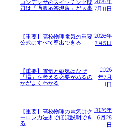
2026年
コンデンサのスイッチング問
題は「過渡応答現象」が大事
7月11日
2026年
【重要】高校物理電気の重要
公式はすべて導出できる
7月5日
2026
【重要】電気と磁気はなぜ
年7月
「場」を考える必要があるの
かがよくわかる
1日
2026年
【重要】高校物理の電気はク
6月28
ーロン力法則でほぼ説明でき
る
日