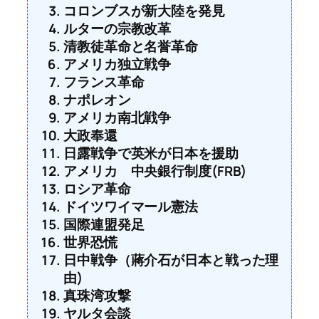
コロンブスが新大陸を発見
ルターの宗教改革
清教徒革命と名誉革命
アメリカ独立戦争
フランス革命
ナポレオン
アメリカ南北戦争
大政奉還
日露戦争で英米が日本を援助
アメリカ 中央銀行制度(FRB)
ロシア革命
ドイツワイマール憲法
国際連盟発足
世界恐慌
日中戦争（蔣介石が日本と戦った理
由)
真珠湾攻撃
ヤルタ会談