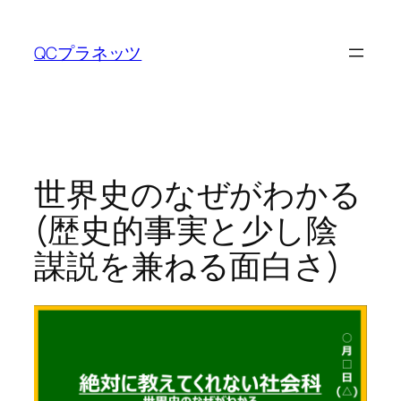
内
容
QCプラネッツ
を
ス
キ
ッ
プ
世界史のなぜがわかる
(歴史的事実と少し陰
謀説を兼ねる面白さ)