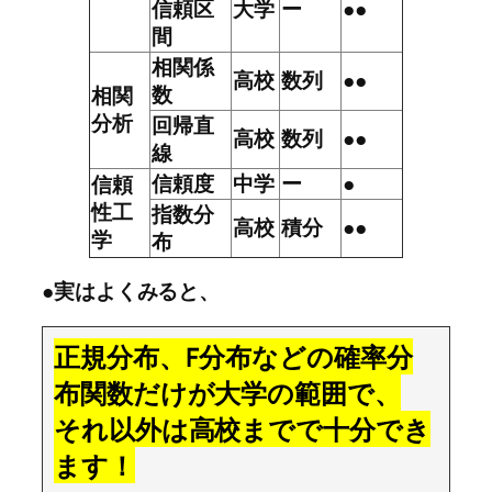
信頼区
大学
ー
●●
間
相関係
高校
数列
●●
数
相関
分析
回帰直
高校
数列
●●
線
信頼度
中学
ー
●
信頼
性工
指数分
高校
積分
●●
学
布
●実はよくみると、
正規分布、F分布などの確率分
布関数だけが大学の範囲で、
それ以外は高校までで十分でき
ます！