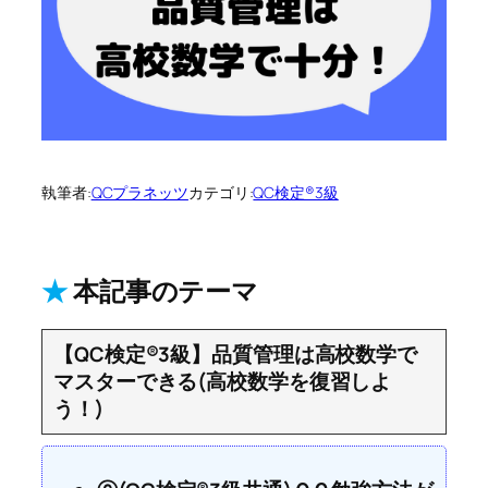
執筆者:
QCプラネッツ
カテゴリ:
QC検定®3級
★
本記事のテーマ
【QC検定®3級】品質管理は高校数学で
マスターできる(高校数学を復習しよ
う！)