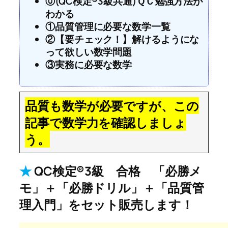
⓪(QC検定®3級共通)ＱＣ勉強方法が
わかる
①品質管理に必要な数学一覧
②【要チェック！】解けるようにな
って欲しい数学問題
③実務に必要な数学
品質も数学が必要ですが、この
記事で数学力を確認しましょ
う。
★
QC検定®3級 合格 「必勝メ
モ」＋「必勝ドリル」＋「品質管
理入門」をセット販売します！