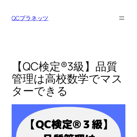
内
容
QCプラネッツ
を
ス
キ
ッ
プ
【QC検定®3級】品質
管理は高校数学でマス
ターできる