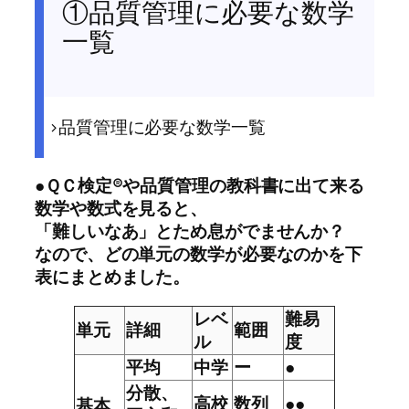
①品質管理に必要な数学
一覧
>品質管理に必要な数学一覧
●ＱＣ検定®や品質管理の教科書に出て来る
数学や数式を見ると、
「難しいなあ」とため息がでませんか？
なので、どの単元の数学が必要なのかを下
表にまとめました。
レベ
難易
単元
詳細
範囲
ル
度
平均
中学
ー
●
分散、
高校
数列
●●
基本