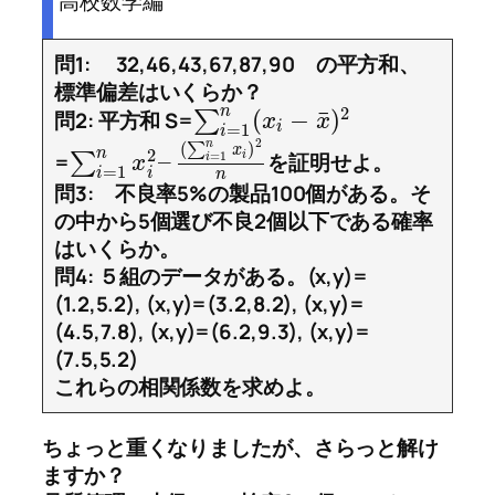
高校数学編
問1: 32,46,43,67,87,90 の平方和、
標準偏差はいくらか？
2
n
¯
(
−
)
問2: 平方和 S=
∑
x
x
i
=
1
i
2
n
(
)
∑
x
n
2
–
=
∑
を証明せよ。
i
=
1
i
x
=
1
i
i
n
問3: 不良率5%の製品100個がある。そ
の中から5個選び不良2個以下である確率
はいくらか。
問4: ５組のデータがある。(x,y)=
(1.2,5.2), (x,y)=(3.2,8.2), (x,y)=
(4.5,7.8), (x,y)=(6.2,9.3), (x,y)=
(7.5,5.2)
これらの相関係数を求めよ。
ちょっと重くなりましたが、さらっと解け
ますか？