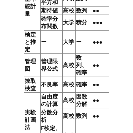
平方和
統計
期待値
高校
数列
●●
量
確率分
大学
積分
●●●
布関数
検定
と推
ー
大学
ー
●●●
定
数
管理
管理限
高校
列、
●●
図
界公式
確率
抜取
不良率
高校
確率
●●
検査
自由度
因数
高校
●●
の計算
分解
実験
分散分
高校
数列
●●
計画
析
法
F検定、