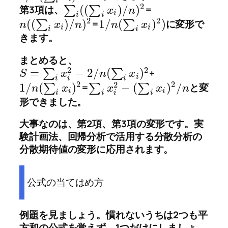
i
2
(
(
)
/
)
第3項は、
∑
∑
=
x
n
i
i
i
2
2
(
(
)
/
)
1
/
(
)
)
∑
=
∑
に変形で
n
x
n
n
x
i
i
i
i
きます。
まとめると、
2
2
=
−
2
/
(
)
∑
∑
+
S
x
n
x
i
i
i
i
2
2
2
1
/
(
)
−
(
)
/
∑
=
∑
∑
と変
n
x
x
x
n
i
i
i
i
i
i
形できました。
大事なのは、第2項、第3項の変形です。実
験計画法、回帰分析で活用する分散分析の
分散期待値の変形に応用されます。
公式の当てはめ方
例題を見ましょう。慣れないうちは2つも平
方和の公式を覚えず、1つだけにしましょ