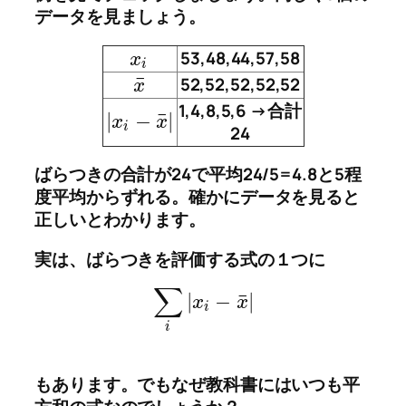
データを見ましょう。
53,48,44,57,58
x
i
¯
52,52,52,52,52
x
1,4,8,5,6 →合計
¯
|
−
|
x
x
i
24
ばらつきの合計が24で平均24/5=4.8と5程
度平均からずれる。確かにデータを見ると
正しいとわかります。
実は、ばらつきを評価する式の１つに
∑
¯
|
−
|
x
x
i
i
もあります。でもなぜ教科書にはいつも平