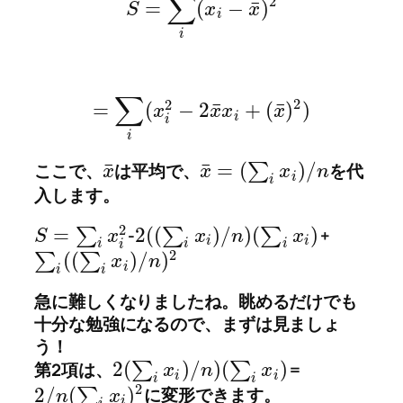
∑
2
¯
=
(
−
)
S
x
x
i
i
∑
2
2
¯
¯
=
(
−
2
+
(
)
)
x
x
x
x
i
i
i
¯
¯
=
(
)
/
ここで、
は平均で、
∑
を代
x
x
x
n
i
i
入します。
2
=
2
(
(
)
/
)
(
)
∑
-
∑
∑
+
S
x
x
n
x
i
i
i
i
i
i
2
(
(
)
/
)
∑
∑
x
n
i
i
i
急に難しくなりましたね。眺めるだけでも
十分な勉強になるので、まずは見ましょ
う！
2
(
)
/
)
(
)
第2項は、
∑
∑
=
x
n
x
i
i
i
i
2
2
/
(
)
∑
に変形できます。
n
x
i