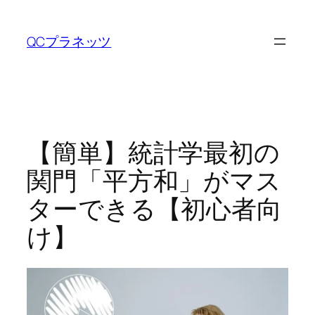
内
容
QCプラネッツ
を
ス
キ
ッ
プ
【簡単】統計学最初の
関門「平方和」がマス
ターできる【初心者向
け】