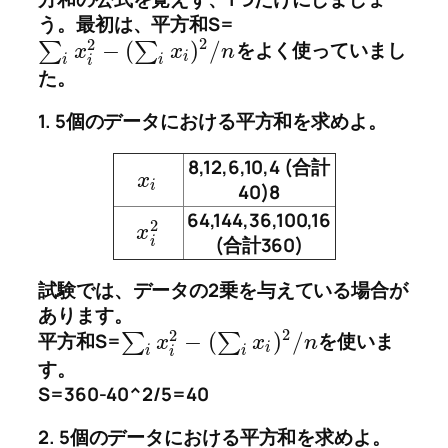
う。最初は、平方和S=
2
2
−
(
)
/
∑
∑
をよく使っていまし
x
x
n
i
i
i
i
た。
1. 5個のデータにおける平方和を求めよ。
8,12,6,10,4 (合計
x
i
40)8
64,144,36,100,16
2
x
(合計360)
i
試験では、データの2乗を与えている場合が
あります。
2
2
−
(
)
/
平方和S=
∑
∑
を使いま
x
x
n
i
i
i
i
す。
S=360-40^2/5=40
2. 5個のデータにおける平方和を求めよ。