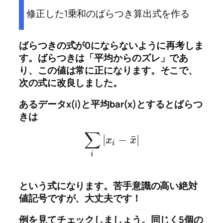
修正した1乗和のばらつき算出式を作る
ばらつきの式が0にならないように再考しま
す。
ばらつきは「平均からのズレ」であ
り、この値は常に正になります
。そこで、
次の式に改良しました。
あるデータx(i)と平均bar(x)とするとばらつ
きは
∑
¯
|
−
|
x
x
i
i
という式になります。苦手意識の高い絶対
値記号ですが、大丈夫です！
例を見てチェックしましょう。同じく5個の