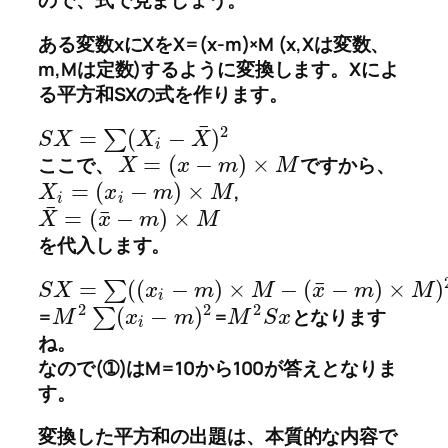
ので、式で見ましょう。
ある変数xにXをX=(x-m)×M (x,Xは変数、
m,Mは定数)するように変換します。Xによ
る平方和SXの式を作ります。
¯
2
=
(
−
)
∑
S
X
X
X
i
=
(
−
)
×
ここで、
ですから、
X
x
m
M
=
(
−
)
×
,
X
x
m
M
i
i
¯
¯
=
(
−
)
×
X
x
m
M
を代入します。
¯
=
(
(
−
)
×
−
(
−
)
×
)
∑
S
X
x
m
M
x
m
M
i
2
2
2
(
−
)
=
∑
=
となります
M
x
m
M
S
x
i
ね。
なので(➀)はM=10から100が答えとなりま
す。
変換した平方和の出題は、本質的な内容で