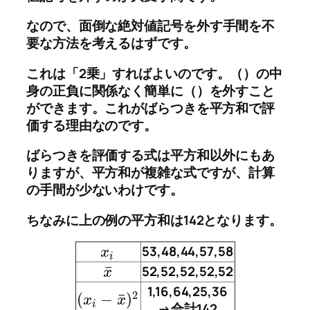
なので、
面倒な絶対値記号を外す手間を不
要な方法
を考えるはずです。
これは
「2乗」
すればよいのです。
（）の中
身の正負に関係なく簡単に（）を外すこと
ができます
。これがばらつきを平方和で評
価する理由なのです。
ばらつきを評価する式は平方和以外にもあ
りますが、平方和が複雑な式ですが、計算
の手間が少ないわけです。
ちなみに上の例の平方和は142となります。
53,48,44,57,58
x
i
¯
52,52,52,52,52
x
1,16,64,25,36
2
¯
(
−
)
x
x
i
→合計142