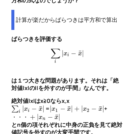
方和の式なのでしょうか？
計算が楽だからばらつきは平方和で算出
ばらつきを評価する
∑
¯
|
−
|
x
x
i
i
は１つ大きな問題があります。それは
「絶
対値|x|の||を外すのが手間」
なんです。
絶対値|x|はx≧0ならx,x
¯
¯
¯
|
−
|
|
−
|
+
|
−
|
∑
=
+
x
x
x
x
x
x
1
2
i
i
¯
+
|
−
|
x
x
・
・
・
n
とn個の項それぞれに中身の正負を見て絶対
値記号を外すのが大変手間です。