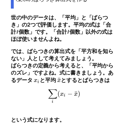
世の中のデータは、「平均」と「ばらつ
き」の2つで評価します。平均の式は「合
計/個数」です。「合計/個数」以外の式は
ほぼ使いませんよね。
では、ばらつきの算出式を「平方和を知ら
ない」人として考えてみましょう。
ばらつきの定義から考えると、
「平均から
のズレ」
ですよね。式に書きましょう。あ
¯
るデータ
と平均
とするとばらつきは
x
x
i
∑
¯
(
−
)
x
x
i
i
という式になります。