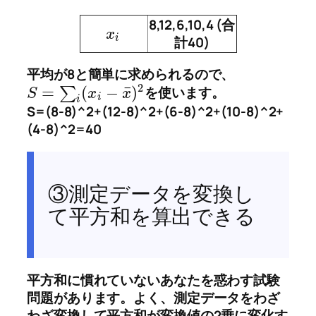
8,12,6,10,4 (合
x
i
計40)
平均が8と簡単に求められるので、
2
¯
=
(
−
)
∑
を使います。
S
x
x
i
i
S=(8-8)^2+(12-8)^2+(6-8)^2+(10-8)^2+
(4-8)^2=40
③測定データを変換し
て平方和を算出できる
平方和に慣れていないあなたを惑わす試験
問題があります。よく、測定データをわざ
わざ変換して平方和が変換値の2乗に変化す