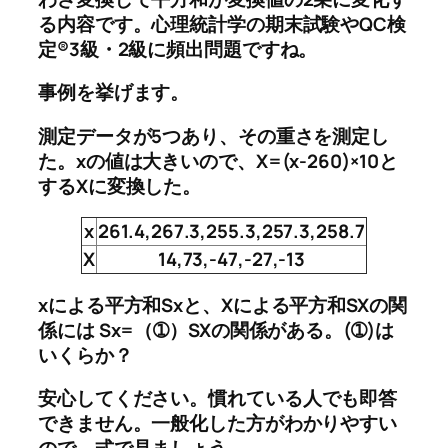
る内容です。心理統計学の期末試験やQC検
定®3級・2級に頻出問題ですね。
事例を挙げます。
測定データが5つあり、その重さを測定し
た。xの値は大きいので、X=(x-260)×10と
するXに変換した。
x
261.4,267.3,255.3,257.3,258.7
X
14,73,-47,-27,-13
xによる平方和Sxと、Xによる平方和SXの関
係には Sx=（➀）SXの関係がある。(➀)は
いくらか？
安心してください。
慣れている人でも即答
できません
。一般化した方がわかりやすい