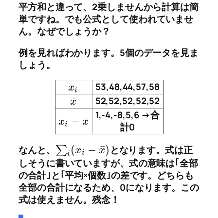
平方和と違って、2乗しませんから計算は簡
単
ですね。でも公式として使われていませ
ん。なぜでしょうか？
例を見ればわかります。5個のデータを見ま
しょう。
53,48,44,57,58
x
i
¯
52,52,52,52,52
x
1,-4,-8,5,6 →合
¯
−
x
x
i
計0
¯
(
−
)
なんと、
∑
となります。式は正
x
x
i
i
しそうに書いていますが、式の意味は｢全部
の合計｣と｢平均×個数｣の差です。どちらも
全部の合計になるため、0になります。この
式は使えません。残念！