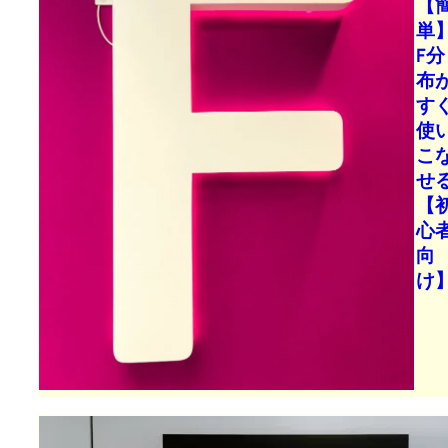
【
単
F分
布
す
使
こ
せ
【
心
向
け