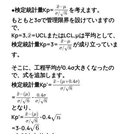
¯
−
x
μ
●検定統計量Kp=
を考えます。
/
√
σ
n
もともと3σで管理限界を設けていますの
で、
¯
Kp=3,
=UCLまたはLCL,μは平均として、
x
¯
−
x
μ
検定統計量Kp=3=
が成り立っていま
/
√
σ
n
す。
そこに、工程平均が0.4σ大きくなったの
で、式を追加します。
¯
−
(
+
0.4
)
x
μ
σ
検定統計量Kp’=
/
√
σ
n
¯
−
(
)
x
μ
0.4
σ
=
-
/
/
√
√
σ
n
σ
n
となり、
−
−
¯
−
(
)
x
μ
Kp’=
-0.4
√
n
/
√
σ
n
–
√
6
=3-0.4