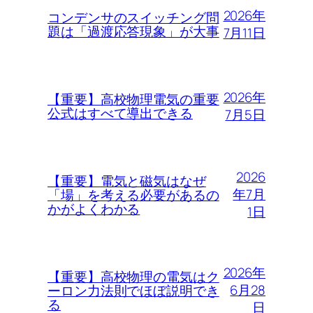
2026年
コンデンサのスイッチング問
題は「過渡応答現象」が大事
7月11日
2026年
【重要】高校物理電気の重要
公式はすべて導出できる
7月5日
2026
【重要】電気と磁気はなぜ
年7月
「場」を考える必要があるの
かがよくわかる
1日
2026年
【重要】高校物理の電気はク
6月28
ーロン力法則でほぼ説明でき
る
日