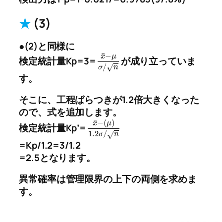
★
(3)
●(2)と同様に
¯
−
x
μ
検定統計量Kp=3=
が成り立っていま
/
√
σ
n
す。
そこに、工程ばらつきが1.2倍大きくなった
ので、式を追加します。
¯
−
(
)
x
μ
検定統計量Kp’=
1.2
/
√
σ
n
=Kp/1.2=3/1.2
=2.5となります。
異常確率は管理限界の上下の両側を求めま
す。