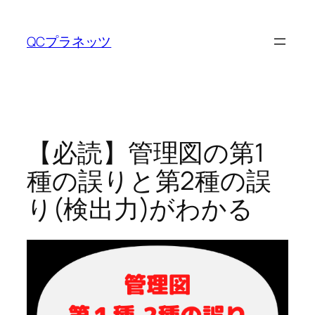
内
容
QCプラネッツ
を
ス
キ
ッ
プ
【必読】管理図の第1
種の誤りと第2種の誤
り(検出力)がわかる