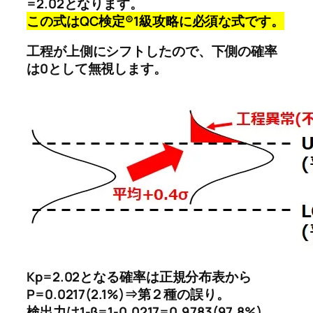
=2.02となります。
この式はQC検定®1級攻略に必須な式です。
工程が上側にシフトしたので、下側の確率
は0として無視します。
Kp=2.02となる確率は正規分布表から
P=0.0217(2.1%)⇒第２種の誤り。
検出力は1-β=1-0.0217=0.9783(97.8%)