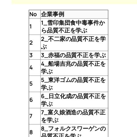
No
企業事例
1_雪印集団食中毒事件か
1
ら品質不正を学ぶ
2_不二家の品質不正を学
2
ぶ
3
3_赤福の品質不正を学ぶ
4_船場吉兆の品質不正を
4
学ぶ
5_東洋ゴムの品質不正を
5
学ぶ
6_日立化成の品質不正を
6
学ぶ
7_富久娘酒造の品質不正
7
を学ぶ
8_フォルクスワーゲンの
8
品質不正を学ぶ