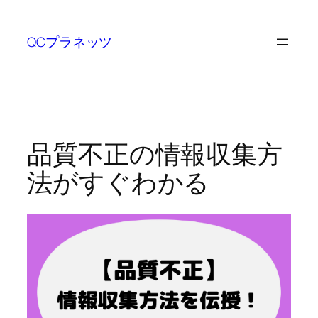
内
容
QCプラネッツ
を
ス
キ
ッ
プ
品質不正の情報収集方
法がすぐわかる