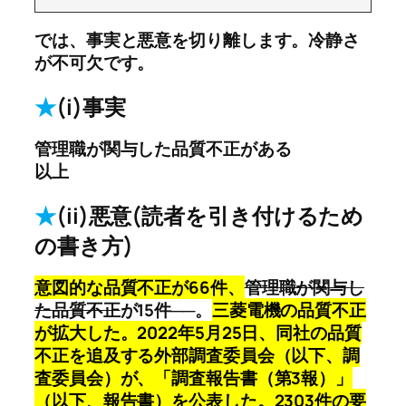
では、事実と悪意を切り離します。冷静さ
が不可欠です。
★
(i)事実
管理職が関与した品質不正がある
以上
★
(ii)悪意(読者を引き付けるため
の書き方)
意図的な品質不正が66件、
管理職が関与し
た品質不正
が15件──。
三菱電機の品質不正
が拡大した。2022年5月25日、同社の品質
不正を追及する外部調査委員会（以下、調
査委員会）が、「調査報告書（第3報）」
（以下、報告書）を公表した。2303件の要