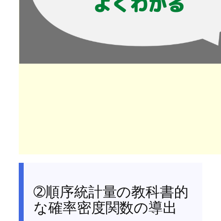
➁順序統計量の教科書的
な確率密度関数の導出