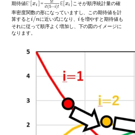
5
!
期待値E’ [
]=
E[
]こそが順序統計量の確
x
x
i
i
!
(
5
−
)
!
i
i
率密度関数の形になっていますし、この期待値を計
/
算すると
に近い式になり、
を増やすと期待値も
i
n
i
それに従って順序よく増加し、下の図のイメージに
なります。