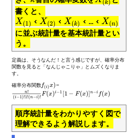
(
)
k
書くと、
<
<
< … <
X
X
X
X
(
1
)
(
2
)
(
)
(
)
k
n
に並ぶ統計量を基本統計量とい
う。
定義は、そうなんだ！と言う感じですが、確率分布
関数を見ると「なんじゃこりゃ」とムズくなりま
す。
)
確率分布関数
=
f
x
(
)
i
!
−
1
−
n
(
)
[
1
−
(
)
]
(
)
i
n
i
F
x
F
x
f
x
(
−
1
)
!
1
!
(
−
)
!
i
n
i
順序統計量をわかりやすく図で
理解できるよう解説します。