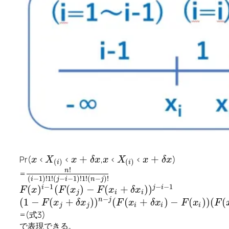
+
+
Pr(
<
<
,
<
<
)
x
X
x
δ
x
x
X
x
δ
x
(
)
(
)
i
i
!
n
=
(
−
1
)
!
1
!
(
−
−
1
)
!
1
!
(
−
)
!
i
j
i
n
j
−
1
−
−
1
(
)
(
(
)
−
(
+
)
)
i
j
i
F
x
F
x
F
x
δ
x
j
i
i
−
(
1
−
(
+
)
)
(
(
+
)
−
(
)
)
(
(
n
j
F
x
δ
x
F
x
δ
x
F
x
F
j
j
i
i
i
=(式3)
で表現できる。