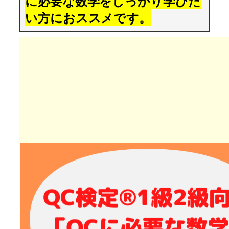
に必要な数学をしっかり学びた
い方におススメです。