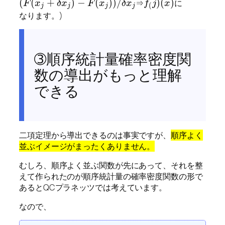
(
(
+
)
−
(
)
)
/
)
(
)
⇒
に
F
x
δ
x
F
x
δ
x
f
j
x
(
j
j
j
j
なります。)
➂順序統計量確率密度関
数の導出がもっと理解
できる
二項定理から導出できるのは事実ですが、
順序よく
並ぶイメージがまったくありません。
むしろ、順序よく並ぶ関数が先にあって、それを整
えて作られたのが順序統計量の確率密度関数の形で
あるとQCプラネッツでは考えています。
なので、