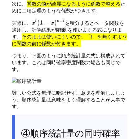
次に、
関数の値が綺麗になるように係数で整える
た
めに二項定理のような係数がつきます。
−
(
1
−
)
i
n
i
実際に、
を積分するとベータ関数を
x
x
適用し、計算結果が階乗!を使いまくる式になりま
す。
そのままは使いにくいので、「!」を無くすよう
に関数の前に係数が付きます。
つまり、下図のように順序統計量の式は構成されて
います。これは同時確率密度関数の場合も同じで
す。
難しい公式を無理に暗記せず、意味を理解しましょ
う。順序統計量は意味をよく理解することが大事で
す。
④順序統計量の同時確率