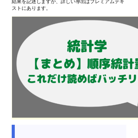
結果を記述しますが、詳しい導出はプレミアムテキ
ストにあります。