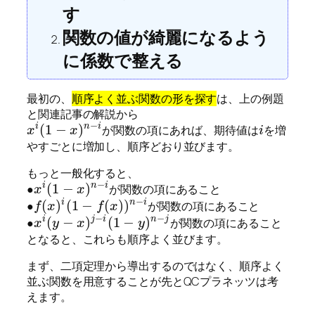
す
関数の値が綺麗になるよう
に係数で整える
最初の、
順序よく並ぶ関数の形を探す
は、上の例題
と関連記事の解説から
−
(
1
−
)
i
n
i
が関数の項にあれば、期待値は
を増
x
x
i
やすごとに増加し、順序どおり並びます。
もっと一般化すると、
−
(
1
−
)
i
n
i
●
が関数の項にあること
x
x
−
(
)
(
1
−
(
)
)
i
n
i
●
が関数の項にあること
f
x
f
x
−
−
(
−
)
(
1
−
)
i
j
i
n
j
●
が関数の項にあること
x
y
x
y
となると、これらも順序よく並びます。
まず、二項定理から導出するのではなく、順序よく
並ぶ関数を用意することが先とQCプラネッツは考
えます。