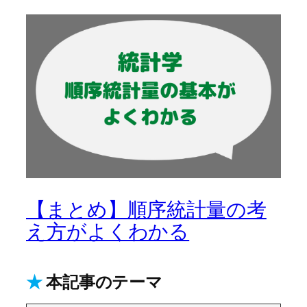
【まとめ】順序統計量の考
え方がよくわかる
★
本記事のテーマ