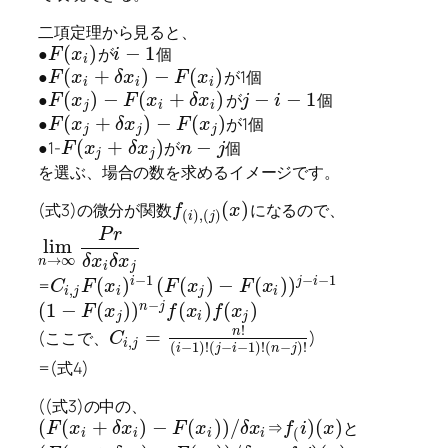
二項定理から見ると、
(
)
−
1
●
が
個
F
x
i
i
(
+
)
−
(
)
●
が1個
F
x
δ
x
F
x
i
i
i
(
)
−
(
+
)
−
−
1
●
が
個
F
x
F
x
δ
x
j
i
j
i
i
(
+
)
−
(
)
●
が1個
F
x
δ
x
F
x
j
j
j
(
+
)
−
●1-
が
個
F
x
δ
x
n
j
j
j
を選ぶ、場合の数を求めるイメージです。
(
)
(式3)の微分が関数
になるので、
f
x
(
)
,
(
)
i
j
P
r
lim
δ
x
δ
x
→
∞
n
i
j
−
1
−
−
1
(
)
(
(
)
−
(
)
)
i
j
i
=
C
F
x
F
x
F
x
,
i
j
i
j
i
−
(
1
−
(
)
)
(
)
(
)
n
j
F
x
f
x
f
x
j
i
j
!
n
=
(ここで、
)
C
,
i
j
(
−
1
)
!
(
−
−
1
)
!
(
−
)
!
i
j
i
n
j
=(式4)
((式3)の中の、
(
(
+
)
−
(
)
)
/
)
(
)
⇒
と
F
x
δ
x
F
x
δ
x
f
i
x
(
i
i
i
i