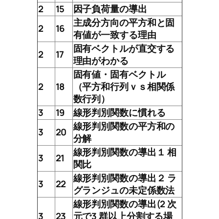
2
15
因子負荷量の導出
主成分方向の平方和と固
2
16
有値が一致する理由
固有ベクトルが直交する
2
17
理由がわかる
固有値・固有ベクトル
2
18
（平方和行列ｖｓ相関係
数行列）
3
19
線形判別関数に慣れる
線形判別関数の平方和の
3
20
分解
線形判別関数の導出１ 相
3
21
関比
線形判別関数の導出２ ラ
3
22
グランジュの未定係数法
線形判別関数の導出(2 次
3
23
元で3 群以上分割する場