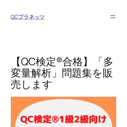
内
容
QCプラネッツ
を
ス
キ
ッ
プ
【QC検定®合格】「多
変量解析」問題集を販
売します