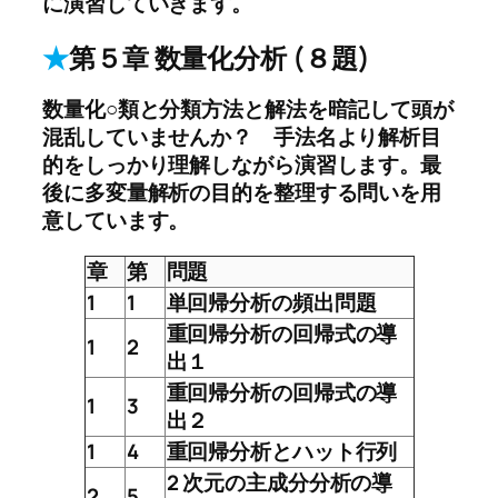
に演習していきます。
★
第５章 数量化分析 (８題)
数量化○類と分類方法と解法を暗記して頭が
混乱していませんか？ 手法名より解析目
的をしっかり理解しながら演習します。最
後に多変量解析の目的を整理する問いを用
意しています。
章
第
問題
1
1
単回帰分析の頻出問題
重回帰分析の回帰式の導
1
2
出１
重回帰分析の回帰式の導
1
3
出２
1
4
重回帰分析とハット行列
2 次元の主成分分析の導
2
5