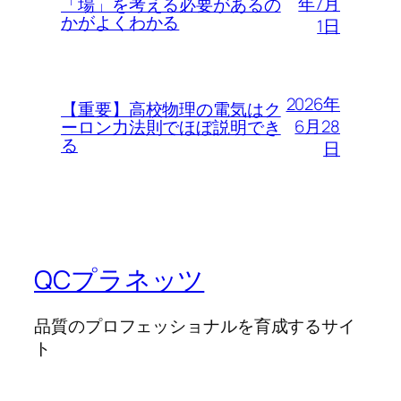
年7月
「場」を考える必要があるの
かがよくわかる
1日
2026年
【重要】高校物理の電気はク
6月28
ーロン力法則でほぼ説明でき
る
日
QCプラネッツ
品質のプロフェッショナルを育成するサイ
ト