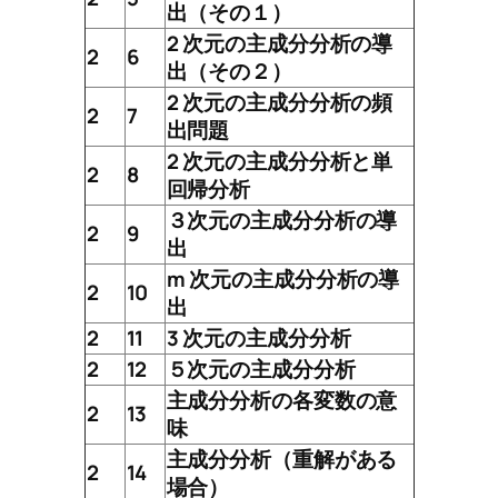
出（その１）
2 次元の主成分分析の導
2
6
出（その２）
2 次元の主成分分析の頻
2
7
出問題
2 次元の主成分分析と単
2
8
回帰分析
３次元の主成分分析の導
2
9
出
m 次元の主成分分析の導
2
10
出
2
11
3 次元の主成分分析
2
12
５次元の主成分分析
主成分分析の各変数の意
2
13
味
主成分分析（重解がある
2
14
場合）