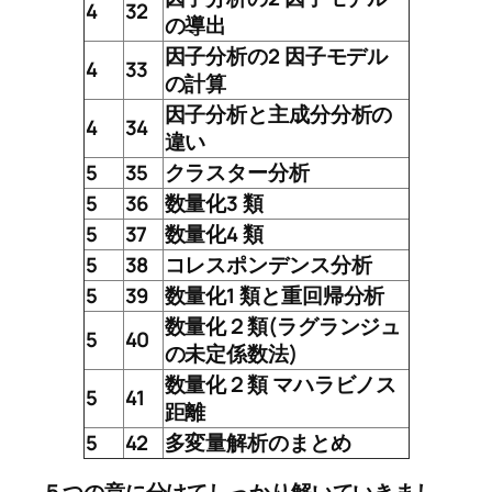
4
32
の導出
因子分析の2 因子モデル
4
33
の計算
因子分析と主成分分析の
4
34
違い
5
35
クラスター分析
5
36
数量化3 類
5
37
数量化4 類
5
38
コレスポンデンス分析
5
39
数量化1 類と重回帰分析
数量化２類(ラグランジュ
5
40
の未定係数法)
数量化２類 マハラビノス
5
41
距離
5
42
多変量解析のまとめ