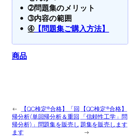
➁問題集のメリット
➂内容の範囲
➃
【問題集ご購入方法】
商品
←
【QC検定®合格】「回
【QC検定®合格】
帰分析(単回帰分析＆重回
「信頼性工学」問
帰分析)」問題集を販売し
題集を販売します
ます
→