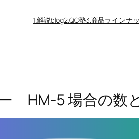
1.解説blog
2.QC塾
3.商品ラインナ
ナー HM-5 場合の数