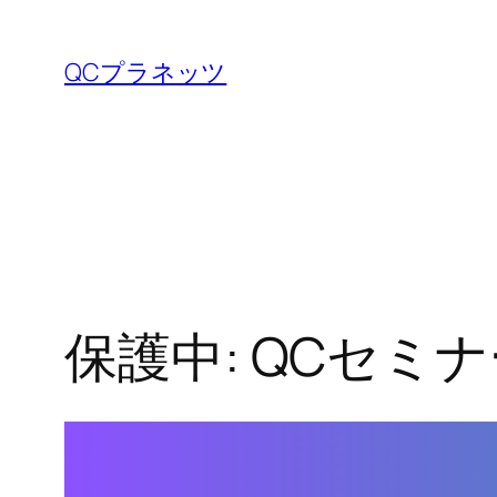
内
容
QCプラネッツ
を
ス
キ
ッ
プ
保護中: QCセミ