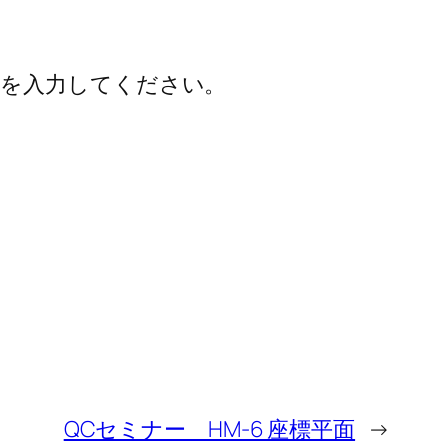
を入力してください。
QCセミナー HM-6 座標平面
→