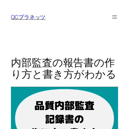
内
容
QCプラネッツ
を
ス
キ
ッ
プ
内部監査の報告書の作
り方と書き方がわかる