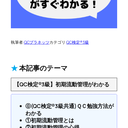
執筆者:
QCプラネッツ
カテゴリ:
QC検定®3級
★
本記事のテーマ
【QC検定®3級】初期流動管理がわかる
⓪(QC検定®3級共通)ＱＣ勉強方法が
わかる
①初期流動管理とは
②初期流動管理の心得