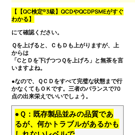
【【QC検定®3級】QCDやQCDPSMEがすぐ
わかる】
にて確認ください。
Ｑを上げると、ＣもＤも上がりますが、上
からは
「CとＤを下げつつＱを上げろ」と無茶を言
いますよね。
●なので、ＱＣＤをすべて完璧な状態まで行
かなくてもＯＫです。三者のバランスで70
点の出来栄えでいいでしょう。
●Ｑ：既存製品並みの品質であ
るが、何かトラブルがあるかも
しれないレベルで