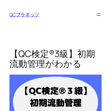
内
容
QCプラネッツ
を
ス
キ
ッ
プ
【QC検定®3級】初期
流動管理がわかる