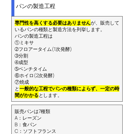
パンの製造工程
専門性を高くする必要はありません
が、販売して
いるパンの種類と製造方法を列挙します。
パンの製造工程は
①ミキサ
➁フロアータイム(1次発酵)
➂分割
➃成型
➄ベンチタイム
⑥ホイロ(2次発酵)
⑦焼成
と
一般的な工程でパンの種類によらず、一定の時
間がかかる
とします。
販売パンは7種類
A：レーズン
B：食パン
C：ソフトフランス