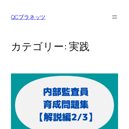
内
容
QCプラネッツ
を
ス
キ
ッ
カテゴリー:
実践
プ