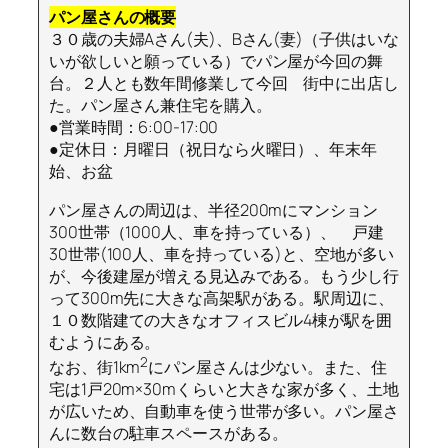
パン屋さんの概要
３０歳の夫婦Aさん(夫)、Bさん(妻)（子供はいな
いが欲しいと願っている）でパン屋が今回の舞
台。２人とも数年間修業して今回 街中に出店し
た。パン屋さん兼住宅を購入。
●営業時間：6:00-17:00
●定休日：月曜日（祝日なら火曜日）、年末年
始、お盆
パン屋さんの周辺は、半径200mにマンション
300世帯（1000人、車を持っている）、 戸建
30世帯(100人、車を持っている)と、空地が多い
が、今後建屋が増える見込みである。もう少し行
って300m先に大きな高架駅がある。駅周辺に、
１０数階建ての大きなオフィスビル4棟が駅を囲
むようにある。
2
なお、街1km
にパン屋さんは少ない。また、住
宅は1戸20m×30mくらいと大きな家が多く、土地
が広いため、自動車を使う世帯が多い。パン屋さ
んに数台の駐車スペースがある。