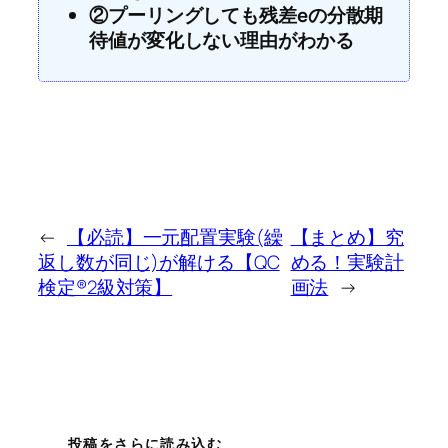
②プーリングしても残差eの分散期
待値が変化しない理由がわかる
←
【必読】一元配置実験(繰
【まとめ】究
返し数が同じ)が解ける【QC
める！実験計
検定®2級対策】
画法
→
投稿をさらに読み込む