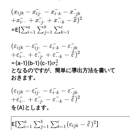
¯
¯
¯
(
−
−
−
x
x
x
x
i
j
k
･
j
k
i
j
･
i
･
k
¯
2
¯
¯
¯
¯
+
+
+
−
)
x
x
x
x
･
j
･
･
･
k
i
･
･
a
b
c
=E[
∑
∑
∑
=
1
=
1
=
1
i
j
k
¯
¯
¯
(
−
−
−
ε
ε
ε
ε
i
j
k
･
j
k
i
j
･
i
･
k
¯
2
¯
¯
¯
¯
+
+
+
−
)
ε
ε
ε
ε
･
j
･
･
･
k
i
･
･
2
=(a-1)(b-1)(c-1)
σ
e
となるのですが、簡単に導出方法を書いて
おきます。
¯
¯
¯
(
−
−
−
ε
ε
ε
ε
i
j
k
･
j
k
i
j
･
i
･
k
¯
2
¯
¯
¯
¯
+
+
−
−
)
ε
ε
ε
ε
･
j
･
･
･
k
i
･
･
を(A)とします。
¯
2
a
b
c
¯
(
−
)
E[
∑
∑
∑
]
ε
ε
i
j
k
=
1
=
1
=
1
i
j
k