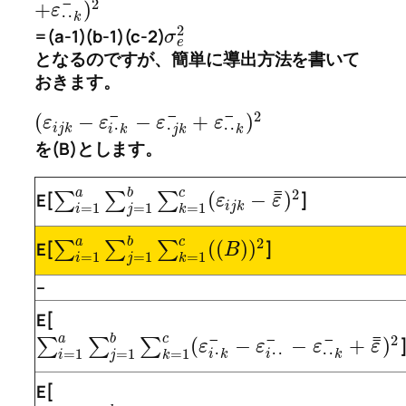
2
¯
+
)
ε
･
･
k
2
=(a-1)(b-1)(c-2)
σ
e
となるのですが、簡単に導出方法を書いて
おきます。
2
¯
¯
¯
(
−
−
+
)
ε
ε
ε
ε
i
j
k
･
j
k
･
･
k
i
･
k
を(B)とします。
¯
2
a
b
c
¯
(
−
)
E[
∑
∑
∑
]
ε
ε
i
j
k
=
1
=
1
=
1
i
j
k
2
a
b
c
(
(
)
)
E[
∑
∑
∑
]
B
=
1
=
1
=
1
i
j
k
–
E[
¯
2
a
b
c
¯
¯
¯
¯
(
−
−
+
)
∑
∑
∑
ε
ε
ε
ε
=
1
=
1
=
1
･
･
k
i
･
k
i
･
･
i
j
k
E[