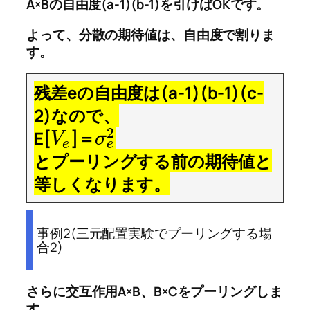
A×Bの自由度(a-1)(b-1)を引けばOKです。
よって、分散の期待値は、自由度で割りま
す。
残差eの自由度は(a-1)(b-1)(c-
2)なので、
2
E[
]＝
V
σ
e
e
とプーリングする前の期待値と
等しくなります。
事例2(三元配置実験でプーリングする場
合2)
さらに交互作用A×B、B×Cをプーリングしま
す。