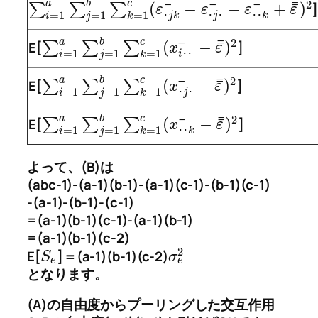
¯
2
a
b
c
¯
¯
¯
¯
(
−
−
+
)
∑
∑
∑
]
ε
ε
ε
ε
=
1
=
1
=
1
･
j
k
･
j
･
･
･
k
i
j
k
¯
2
a
b
c
¯
¯
(
−
)
E[
∑
∑
∑
]
x
ε
=
1
=
1
=
1
i
･
･
i
j
k
¯
2
a
b
c
¯
¯
(
−
)
E[
∑
∑
∑
]
x
ε
=
1
=
1
=
1
･
j
･
i
j
k
¯
2
a
b
c
¯
¯
(
−
)
E[
∑
∑
∑
]
x
ε
=
1
=
1
=
1
･
･
k
i
j
k
よって、(B)は
(abc-1)-
(a-1)(b-1)
-(a-1)(c-1)-(b-1)(c-1)
-(a-1)-(b-1)-(c-1)
=(a-1)(b-1)(c-1)-(a-1)(b-1)
=(a-1)(b-1)(c-2)
2
E[
]＝(a-1)(b-1)(c-2)
S
σ
e
e
となります。
(A)の自由度からプーリングした交互作用