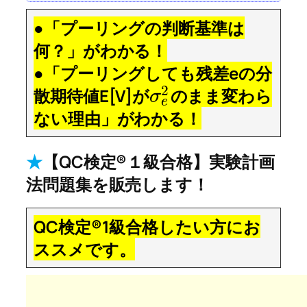
●「プーリングの判断基準は
何？」がわかる！
●「プーリングしても残差eの分
2
散期待値E[V]が
のまま変わら
σ
e
ない理由」がわかる！
★
【QC検定®１級合格】実験計画
法問題集を販売します！
QC検定®1級合格したい方にお
ススメです。