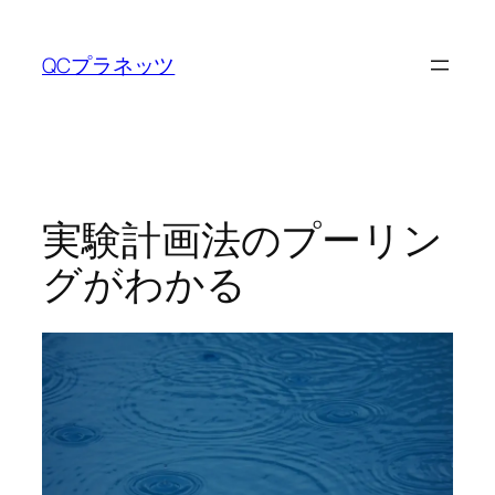
内
容
QCプラネッツ
を
ス
キ
ッ
プ
実験計画法のプーリン
グがわかる