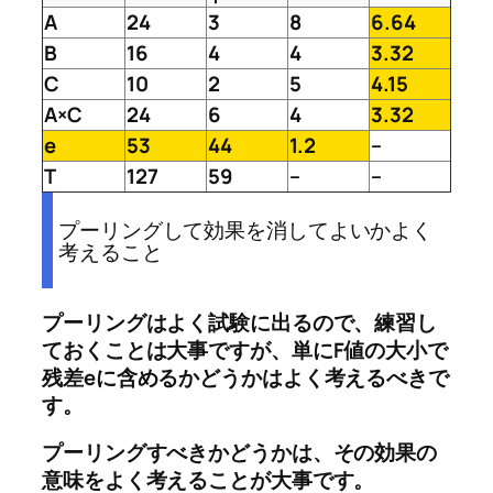
A
24
3
8
6.64
B
16
4
4
3.32
C
10
2
5
4.15
A×C
24
6
4
3.32
e
53
44
1.2
–
T
127
59
–
–
プーリングして効果を消してよいかよく
考えること
プーリングはよく試験に出るので、練習し
ておくことは大事ですが、単にF値の大小で
残差eに含めるかどうかはよく考えるべきで
す。
プーリングすべきかどうかは、その効果の
意味をよく考えることが大事です。