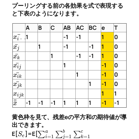
プーリングする前の各効果を式で表現する
と下表のようになります。
A
B
C
AB
AC
BC
e
T
¯
1
-1
-1
1
0
x
i
・
・
¯
1
-1
-1
1
0
x
j
¯
1
-1
-1
1
0
x
k
¯
1
-1
0
x
i
j
¯
1
-1
0
x
i
k
¯
1
-1
0
x
j
k
1
1
x
i
j
k
¯
¯
-1
-1
-1
1
1
1
-1
-1
x
黄色枠を見て、残差eの平方和の期待値が導
出できます。
a
b
c
E[
]=E[
∑
∑
∑
S
e
=
1
=
1
=
1
i
j
k