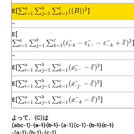
2
a
b
c
(
(
)
)
E[
∑
∑
∑
]
B
=
1
=
1
=
1
i
j
k
–
E[
¯
2
a
b
c
¯
¯
¯
¯
(
−
−
+
)
∑
∑
∑
ε
ε
ε
ε
=
1
=
1
=
1
･
･
k
i
･
k
i
･
･
i
j
k
–
¯
2
a
b
c
¯
¯
(
−
)
E[
∑
∑
∑
]
x
ε
=
1
=
1
=
1
i
･
･
i
j
k
¯
2
a
b
c
¯
¯
(
−
)
E[
∑
∑
∑
]
x
ε
=
1
=
1
=
1
･
j
･
i
j
k
¯
2
a
b
c
¯
¯
(
−
)
E[
∑
∑
∑
]
x
ε
=
1
=
1
=
1
･
･
k
i
j
k
よって、(C)は
(abc-1)-
(a-1)(b-1)
-(a-1)(c-1)-
(b-1)(c-1)
-(a-1)-(b-1)-(c-1)