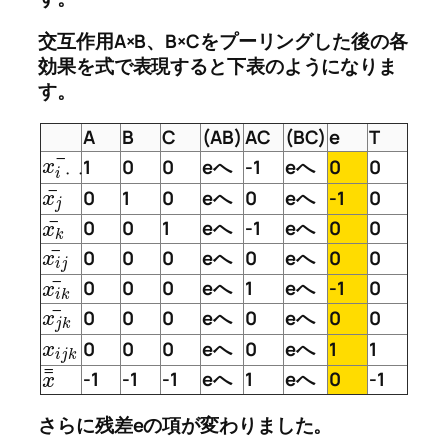
交互作用A×B、B×Cをプーリングした後の各
効果を式で表現すると下表のようになりま
す。
A
B
C
(AB)
AC
(BC)
e
T
¯
1
0
0
eへ
-1
eへ
0
0
x
i
・
・
¯
0
1
0
eへ
0
eへ
-1
0
x
j
¯
0
0
1
eへ
-1
eへ
0
0
x
k
¯
0
0
0
eへ
0
eへ
0
0
x
i
j
¯
0
0
0
eへ
1
eへ
-1
0
x
i
k
¯
0
0
0
eへ
0
eへ
0
0
x
j
k
0
0
0
eへ
0
eへ
1
1
x
i
j
k
¯
¯
-1
-1
-1
eへ
1
eへ
0
-1
x
さらに残差eの項が変わりました。