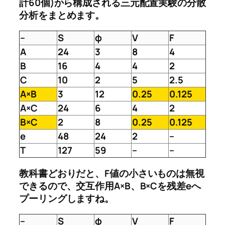
計60個)から構成される三元配置実験の分散
分析をまとめます。
–
S
φ
V
F
A
24
3
8
4
B
16
4
4
2
C
10
2
5
2.5
A×B
3
12
0.25
0.125
A×C
24
6
4
2
B×C
2
8
0.25
0.125
e
48
24
2
–
T
127
59
–
–
教科書どおりだと、F値の小さいものは無視
できるので、交互作用A×B、B×Cを残差eへ
プーリングしますね。
–
S
φ
V
F