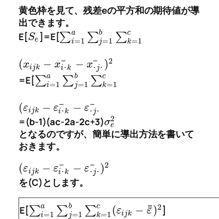
黄色枠を見て、残差eの平方和の期待値が導
出できます。
a
b
c
E[
]=E[
∑
∑
∑
S
e
=
1
=
1
=
1
i
j
k
2
¯
¯
(
−
−
)
x
x
x
i
j
k
･
j
･
i
･
k
a
b
c
=E[
∑
∑
∑
=
1
=
1
=
1
i
j
k
¯
¯
(
−
−
ε
ε
ε
i
j
k
･
j
･
i
･
k
2
=(b-1)(ac-2a-2c+3)
σ
e
となるのですが、簡単に導出方法を書いて
おきます。
2
¯
¯
(
−
−
)
ε
ε
ε
i
j
k
･
j
･
i
･
k
を(C)とします。
¯
2
a
b
c
¯
(
−
)
E[
∑
∑
∑
]
ε
ε
i
j
k
=
1
=
1
=
1
i
j
k