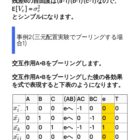
残差eの自由度は(a-1)(b-1)(c-1)なので、
2
E[
]＝
V
σ
e
e
とシンプルになります。
事例2(三元配置実験でプーリングする場
合1)
交互作用A×Bをプーリングします。
交互作用A×Bをプーリングした後の各効果
を式で表現すると下表のようになります。
A
B
C
(AB)
AC
BC
e
T
¯
1
0
0
eへ
-1
0
0
0
x
i
・
・
¯
0
1
0
eへ
0
-1
0
0
x
j
¯
0
0
1
eへ
-1
-1
1
0
x
k
¯
0
0
0
eへ
0
0
0
0
x
i
j