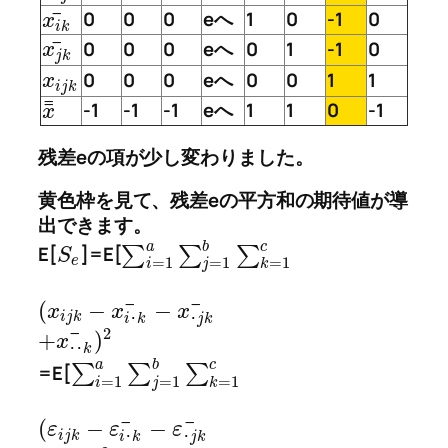
¯
0
0
0
eへ
1
0
-1
0
x
i
k
¯
0
0
0
eへ
0
1
-1
0
x
j
k
0
0
0
eへ
0
0
1
1
x
i
j
k
¯
¯
-1
-1
-1
eへ
1
1
0
-1
x
残差eの項が少し変わりました。
黄色枠を見て、残差eの平方和の期待値が導
出できます。
a
b
c
E[
]=E[
∑
∑
∑
S
e
=
1
=
1
=
1
i
j
k
¯
¯
(
−
−
x
x
x
i
j
k
･
j
k
i
･
k
2
¯
+
)
x
･
･
k
a
b
c
=E[
∑
∑
∑
=
1
=
1
=
1
i
j
k
¯
¯
(
−
−
ε
ε
ε
i
j
k
･
j
k
i
･
k