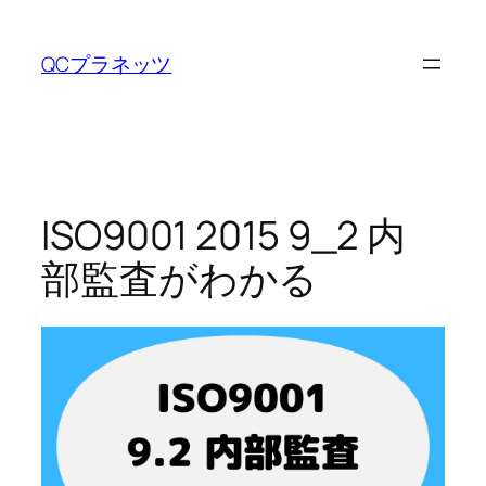
内
容
QCプラネッツ
を
ス
キ
ッ
プ
ISO9001 2015 9_2 内
部監査がわかる