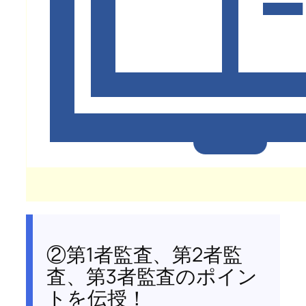
②第1者監査、第2者監
査、第3者監査のポイン
トを伝授！