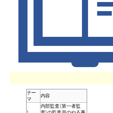
テー
内容
マ
内部監査(第一者監
1
査)の監査員のやる事