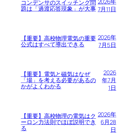
2026年
コンデンサのスイッチング問
題は「過渡応答現象」が大事
7月11日
2026年
【重要】高校物理電気の重要
公式はすべて導出できる
7月5日
2026
【重要】電気と磁気はなぜ
年7月
「場」を考える必要があるの
かがよくわかる
1日
2026年
【重要】高校物理の電気はク
6月28
ーロン力法則でほぼ説明でき
る
日