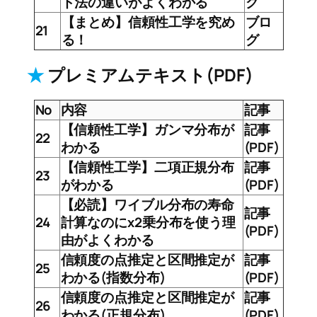
ド法の違いがよくわかる
グ
【まとめ】信頼性工学を究め
ブロ
21
る！
グ
★
プレミアムテキスト(PDF)
No
内容
記事
【信頼性工学】ガンマ分布が
記事
22
わかる
(PDF)
【信頼性工学】二項正規分布
記事
23
がわかる
(PDF)
【必読】ワイブル分布の寿命
記事
24
計算なのにχ2乗分布を使う理
(PDF)
由がよくわかる
信頼度の点推定と区間推定が
記事
25
わかる(指数分布)
(PDF)
信頼度の点推定と区間推定が
記事
26
わかる(正規分布)
(PDF)