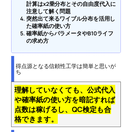
計算はχ2乗分布とその自由度代入に
注意して解く問題
突然出て来るワイブル分布を活用し
た確率紙の使い方
確率紙からパラメータやB10ライフ
の求め方
得点源となる信頼性工学は簡単と思いが
ち
理解していなくても、公式代入
や確率紙の使い方を暗記すれば
点数は稼げるし、QC検定も合
格できます。