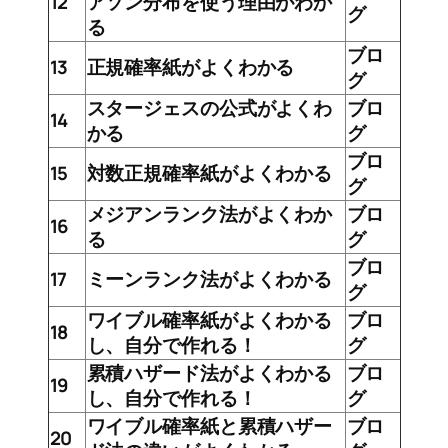
12
アソン分布を使う理由がわか
グ
る
ブロ
13
正規確率紙がよくわかる
グ
スタージェスの公式がよくわ
ブロ
14
かる
グ
ブロ
15
対数正規確率紙がよくわかる
グ
メジアンランク法がよくわか
ブロ
16
る
グ
ブロ
17
ミーンランク法がよくわかる
グ
ワイブル確率紙がよくわかる
ブロ
18
し、自分で作れる！
グ
累積ハザード法がよくわかる
ブロ
19
し、自分で作れる！
グ
ワイブル確率紙と累積ハザー
ブロ
20