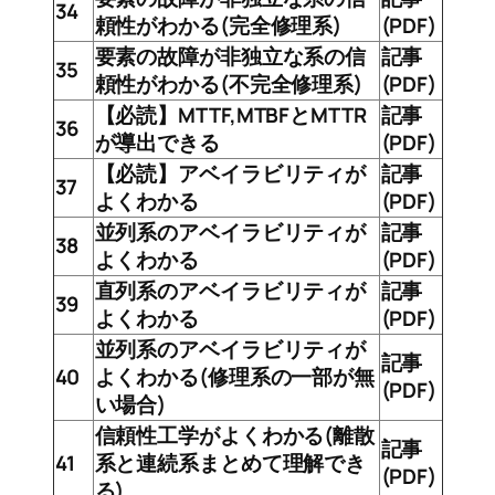
34
頼性がわかる(完全修理系)
(PDF)
要素の故障が非独立な系の信
記事
35
頼性がわかる(不完全修理系)
(PDF)
【必読】MTTF,MTBFとMTTR
記事
36
が導出できる
(PDF)
【必読】アベイラビリティが
記事
37
よくわかる
(PDF)
並列系のアベイラビリティが
記事
38
よくわかる
(PDF)
直列系のアベイラビリティが
記事
39
よくわかる
(PDF)
並列系のアベイラビリティが
記事
40
よくわかる(修理系の一部が無
(PDF)
い場合)
信頼性工学がよくわかる(離散
記事
41
系と連続系まとめて理解でき
(PDF)
る)