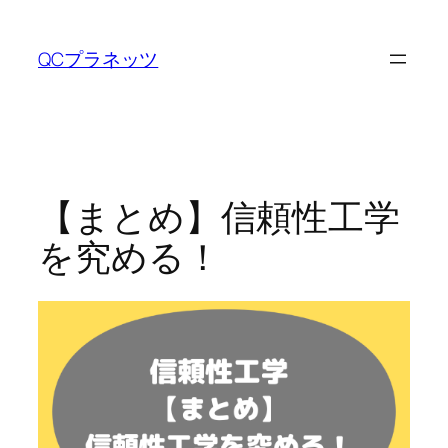
内
容
QCプラネッツ
を
ス
キ
ッ
プ
【まとめ】信頼性工学
を究める！