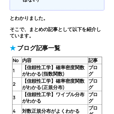
とわかりました。
そこで、まとめの記事として以下を紹介し
ています。
★
ブログ記事一覧
No
内容
記事
【信頼性工学】確率密度関数
ブロ
1
がわかる(指数関数)
グ
【信頼性工学】確率密度関数
ブロ
2
がわかる(正規分布)
グ
【信頼性工学】ワイブル分布
ブロ
3
がわかる
グ
ブロ
4
対数正規分布がよくわかる