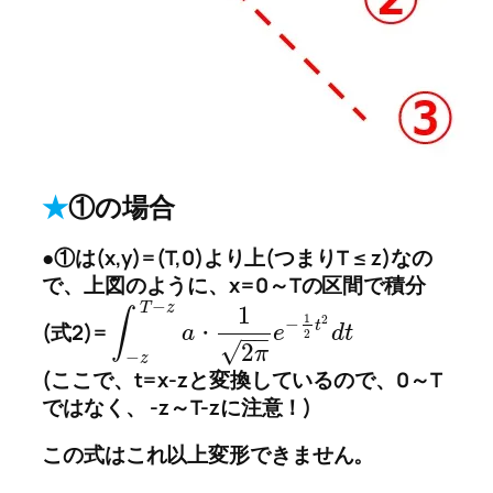
★
①の場合
●①は(x,y)=(T,0)より上(つまりT ≤ z)なの
で、上図のように、x=0～Tの区間で積分
−
T
z
1
∫
1
2
−
t
(式2)=
a
e
d
t
・
−
−
2
√
2
π
−
z
(ここで、t=x-zと変換しているので、0～T
ではなく、 -z～T-zに注意！)
この式はこれ以上変形できません。