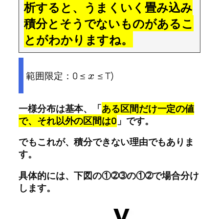
析すると、うまくいく畳み込み
積分とそうでないものがあるこ
とがわかりますね。
範囲限定：0 ≤
≤ T)
x
一様分布は基本、「
ある区間だけ一定の値
で、それ以外の区間は0
」です。
でもこれが、積分できない理由でもありま
す。
具体的には、下図の①➁➂の①➁で場合分け
します。