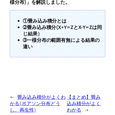
様分布)」を解説しました。
①畳み込み積分とは
➁畳み込み積分(X+Y=ZとX-Y=Zは同
じ結果）
➂一様分布の範囲有無による結果の
違い
←
畳み込み積分がよくわ
【まとめ】畳み
かる(ポアソン分布どう
込み積分がよく
し、再生性)
わかる
→