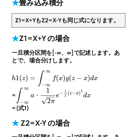
★
畳み込み積分
Z1=X+YもZ2=X-Yも同じ式になります。
★
Z1=X+Y の場合
一旦積分区間を[-∞、∞]で記述します。あ
とで、場合分けします。
∞
∫
1
(
)
=
(
)
(
−
)
h
z
f
x
g
z
x
d
x
−
∞
∞
1
∫
2
1
−
(
−
)
z
x
=
a
e
d
x
・
−
−
2
√
2
π
−
∞
=(式1)
★
Z2=X-Y の場合