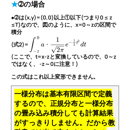
★
➁の場合
●➁は(x,y)=(0,0)以上①以下(つまり0 ≤ z
≤T)なので、図のように、x=0～zの区間で
積分
0
1
∫
1
2
−
t
(式2)=
a
e
d
t
・
−
−
2
√
2
π
−
z
(ここで、t=x-zと変換しているので、0～z
ではなく、 -z～0に注意！)
この式はこれ以上変形できません。
一様分布は基本有限区間で定義
するので、正規分布と一様分布
の畳み込み積分しても計算結果
がすっきりしません。だから教