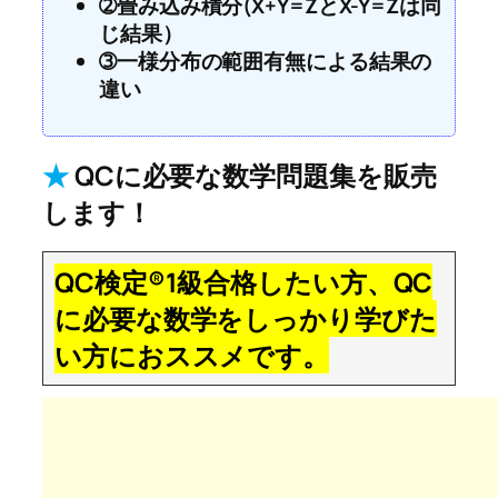
➁畳み込み積分(X+Y=ZとX-Y=Zは同
じ結果）
➂一様分布の範囲有無による結果の
違い
★
QCに必要な数学問題集を販売
します！
QC検定®1級合格したい方、QC
に必要な数学をしっかり学びた
い方におススメです。