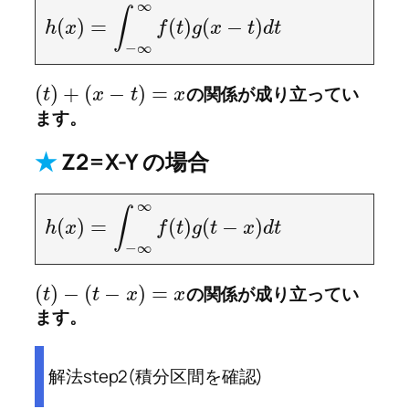
∞
∫
(
)
=
(
)
(
−
)
h
x
f
t
g
x
t
d
t
−
∞
(
)
+
(
−
)
=
の関係が成り立ってい
t
x
t
x
ます。
★
Z2=X-Y の場合
∞
∫
(
)
=
(
)
(
−
)
h
x
f
t
g
t
x
d
t
−
∞
(
)
−
(
−
)
=
の関係が成り立ってい
t
t
x
x
ます。
解法step2(積分区間を確認)