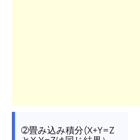
➁畳み込み積分(X+Y=Z