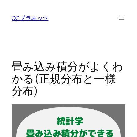
内
容
QCプラネッツ
を
ス
キ
ッ
プ
畳み込み積分がよくわ
かる(正規分布と一様
分布)