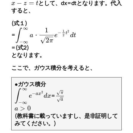
−
=
として、dx=dtとなります。代入
x
z
t
すると、
(式１)
∞
1
∫
1
2
−
t
=
a
e
d
t
・
−
−
2
√
2
π
−
∞
=(式2)
となります。
ここで、ガウス積分を考えると、
●ガウス積分
∞
∫
√
π
2
−
a
x
=
e
d
x
√
a
−
∞
>
0
a
(教科書に載っていますし、是非証明して
みてください。)