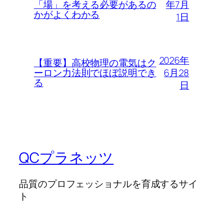
年7月
「場」を考える必要があるの
かがよくわかる
1日
2026年
【重要】高校物理の電気はク
6月28
ーロン力法則でほぼ説明でき
る
日
QCプラネッツ
品質のプロフェッショナルを育成するサイ
ト