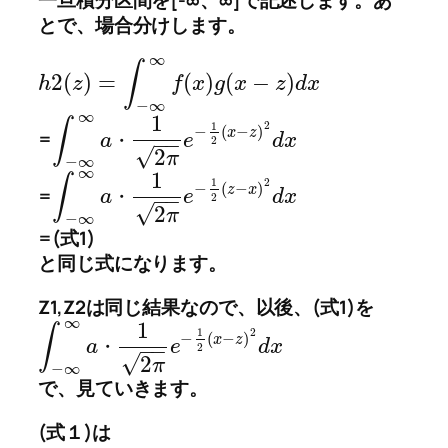
一旦積分区間を[-∞、∞]で記述します。あ
とで、場合分けします。
∞
∫
2
(
)
=
(
)
(
−
)
h
z
f
x
g
x
z
d
x
−
∞
∞
1
∫
2
1
−
(
−
)
x
z
=
a
e
d
x
・
−
−
2
√
2
π
−
∞
∞
1
∫
2
1
−
(
−
)
z
x
=
a
e
d
x
・
−
−
2
√
2
π
−
∞
=(式1)
と同じ式になります。
Z1,Z2は同じ結果なので、以後、(式1)を
∞
1
∫
2
1
−
(
−
)
x
z
a
e
d
x
・
−
−
2
√
2
π
−
∞
で、見ていきます。
(式１)は