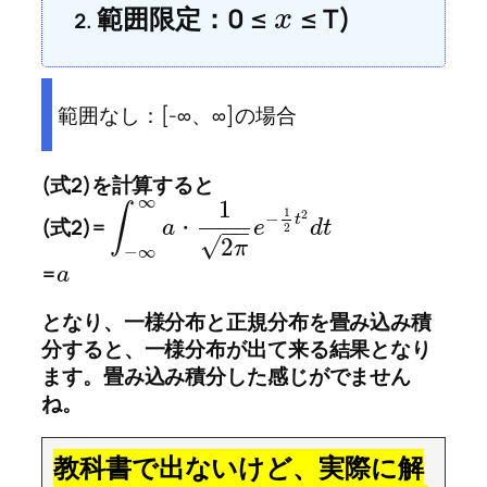
範囲限定：0 ≤
≤ T)
x
範囲なし：[-∞、∞]の場合
(式2)を計算すると
∞
1
∫
1
2
−
t
(式2)=
a
e
d
t
・
−
−
2
√
2
π
−
∞
=
a
となり、一様分布と正規分布を畳み込み積
分すると、一様分布が出て来る結果となり
ます。畳み込み積分した感じがでません
ね。
教科書で出ないけど、実際に解