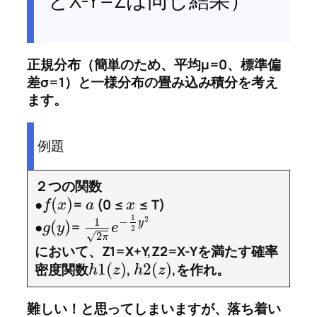
とX-Y=Zは同じ結果）
正規分布（簡単のため、平均μ=0、標準偏
差σ=1）と一様分布の畳み込み積分を考え
ます。
例題
２つの関数
(
)
●
=
(0 ≤
≤ T)
f
x
a
x
1
2
−
1
y
(
)
●
=
g
y
e
2
√
2
π
において、Z1=X+Y,Z2=X-Yを満たす確率
1
(
)
2
(
)
密度関数
,
,を作れ。
h
z
h
z
難しい！と思ってしまいますが、落ち着い