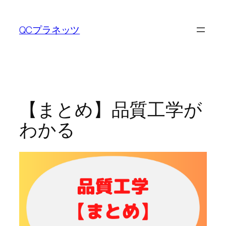
内
容
QCプラネッツ
を
ス
キ
ッ
プ
【まとめ】品質工学が
わかる