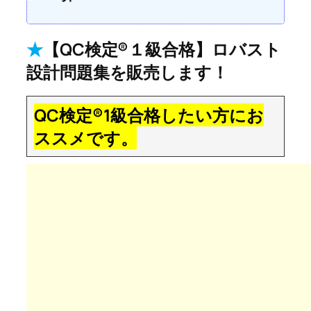
★
【QC検定®１級合格】ロバスト
設計問題集を販売します！
QC検定®1級合格したい方にお
ススメです。